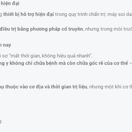
 hiện đại
ng
thiết bị hỗ trợ hiện đại
trong quy trình chẩn trị: máy soi 
điều trị bằng phương pháp cổ truyền
, nhưng trong môi trư
n nay
 sợ “mất thời gian, không hiệu quả nhanh”.
g y không chỉ chữa bệnh mà còn chữa gốc rễ của cơ thể
–
 thuộc vào cơ địa và thời gian trị liệu
, nhưng một khi cơ t
g: