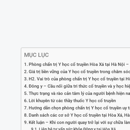
MỤC LỤC
Phòng chẩn trị Y học cổ truyền Hòa Xá tại Hà Nội – H
Giá trị bền vững của Y học cổ truyền trong chăm s
H2. Vai trò của phòng chẩn trị Y học cổ truyền tại 
Đông y – Cầu nối giữa tri thức cổ truyền và y học hi
Thực trạng và rào cản tâm lý của người bệnh hiện n
Lời khuyên từ các thầy thuốc Y học cổ truyền
Hướng dẫn chọn phòng chẩn trị Y học cổ truyền uy t
Danh sách các cơ sở Y học cổ truyền tại Hòa Xá, H
Kết luận – Khi con người quay trở lại với sự chữa là
Liên hệ tư vấn sức khỏe Đông y tại Hòa Xá