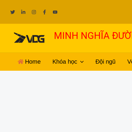
Nhảy
tới
nội
dung
MINH NGHĨA ĐƯ
Home
Khóa học
Đội ngũ
V