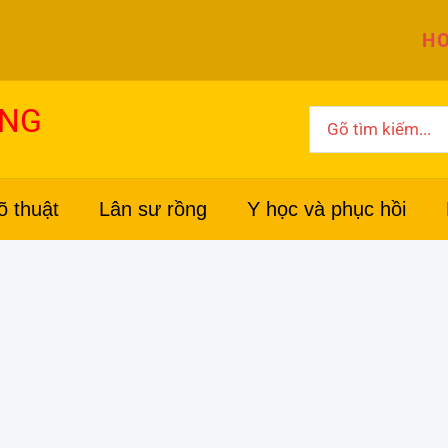
HO
ỜNG
Search
for:
õ thuật
Lân sư rồng
Y học và phục hồi