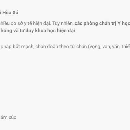
ại Hòa Xá
iều cơ sở y tế hiện đại. Tuy nhiên,
các phòng chẩn trị Y học
 thống và tư duy khoa học hiện đại
.
háp bắt mạch, chẩn đoán theo tứ chẩn (vọng, văn, vấn, thi
 cảm xúc