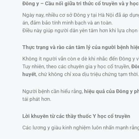
Đông y – Cầu nối giữa tri thức cổ truyền và y học
Ngày nay, nhiều cơ sở Đông y tại Hà Nội đã áp dụ
án, đảm bảo tính minh bạch và an toàn.
Điều này giúp người dân yên tâm hơn khi lựa chọn
Thực trạng và rào cản tâm lý của người bệnh hiệ
Không ít người vẫn còn e dè khi nhắc đến Đông y vì
Tuy nhiên, theo các chuyên gia y học cổ truyền,
Đôn
huyết
, chứ không chỉ xoa dịu triệu chứng tạm thời.
Người bệnh cần hiểu rằng,
hiệu quả của Đông y phụ
tái phát hơn.
Lời khuyên từ các thầy thuốc Y học cổ truyền
Các lương y giàu kinh nghiệm luôn nhấn mạnh rằn