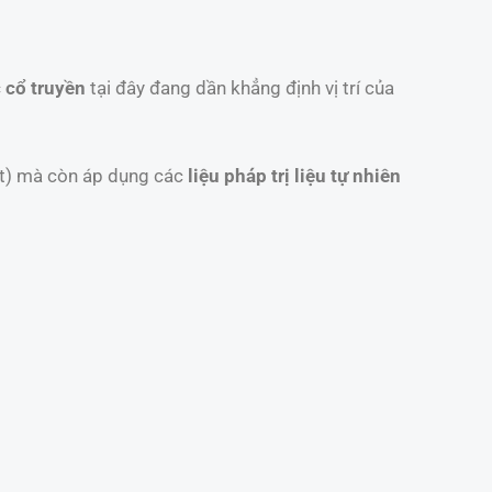
 cổ truyền
tại đây đang dần khẳng định vị trí của
ết) mà còn áp dụng các
liệu pháp trị liệu tự nhiên