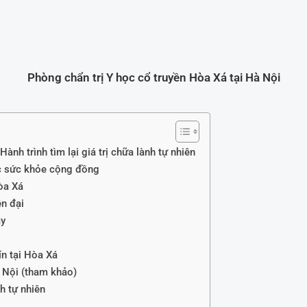
Phòng chẩn trị Y học cổ truyền Hòa Xá tại Hà Nội
ành trình tìm lại giá trị chữa lành tự nhiên
óc sức khỏe cộng đồng
Hòa Xá
ện đại
ay
ín tại Hòa Xá
à Nội (tham khảo)
nh tự nhiên