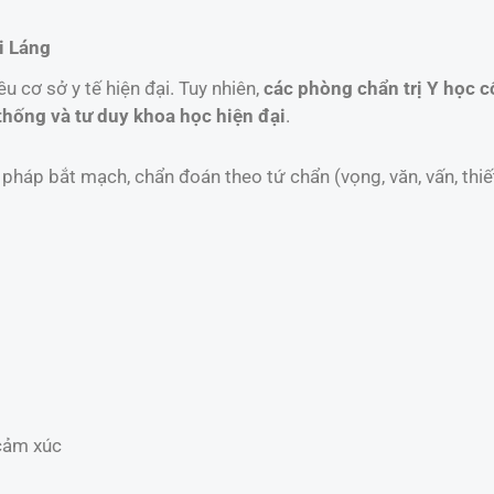
i Láng
 cơ sở y tế hiện đại. Tuy nhiên,
các phòng chẩn trị Y học c
 thống và tư duy khoa học hiện đại
.
háp bắt mạch, chẩn đoán theo tứ chẩn (vọng, văn, vấn, thi
 cảm xúc