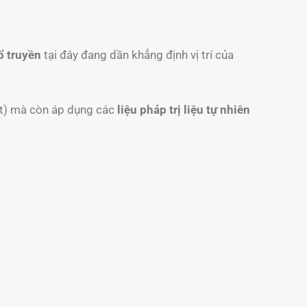
ổ truyền
tại đây đang dần khẳng định vị trí của
ết) mà còn áp dụng các
liệu pháp trị liệu tự nhiên