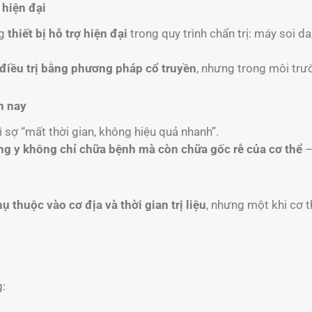
 hiện đại
ng
thiết bị hỗ trợ hiện đại
trong quy trình chẩn trị: máy soi 
điều trị bằng phương pháp cổ truyền
, nhưng trong môi trư
n nay
 sợ “mất thời gian, không hiệu quả nhanh”.
g y không chỉ chữa bệnh mà còn chữa gốc rễ của cơ thể
–
 thuộc vào cơ địa và thời gian trị liệu
, nhưng một khi cơ t
g: