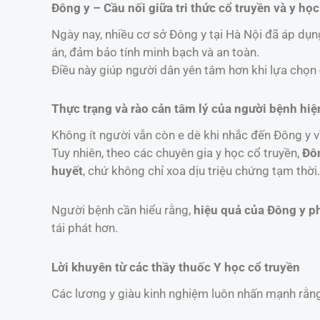
Đông y – Cầu nối giữa tri thức cổ truyền và y học
Ngày nay, nhiều cơ sở Đông y tại Hà Nội đã áp dụ
án, đảm bảo tính minh bạch và an toàn.
Điều này giúp người dân yên tâm hơn khi lựa chọn
Thực trạng và rào cản tâm lý của người bệnh hiệ
Không ít người vẫn còn e dè khi nhắc đến Đông y vì
Tuy nhiên, theo các chuyên gia y học cổ truyền,
Đôn
huyết
, chứ không chỉ xoa dịu triệu chứng tạm thời.
Người bệnh cần hiểu rằng,
hiệu quả của Đông y phụ
tái phát hơn.
Lời khuyên từ các thầy thuốc Y học cổ truyền
Các lương y giàu kinh nghiệm luôn nhấn mạnh rằn