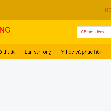
HO
ỜNG
Search
for:
õ thuật
Lân sư rồng
Y học và phục hồi