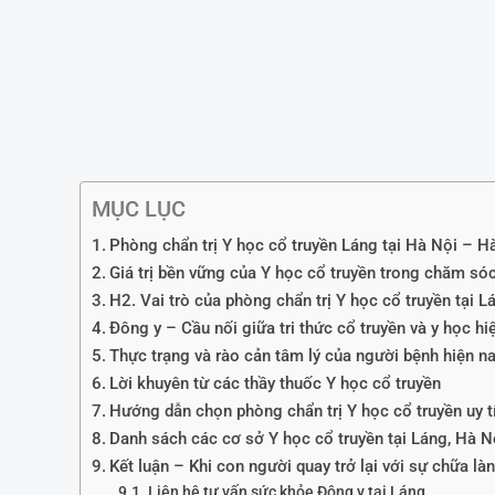
MỤC LỤC
Phòng chẩn trị Y học cổ truyền Láng tại Hà Nội – Hành
Giá trị bền vững của Y học cổ truyền trong chăm s
H2. Vai trò của phòng chẩn trị Y học cổ truyền tại L
Đông y – Cầu nối giữa tri thức cổ truyền và y học hi
Thực trạng và rào cản tâm lý của người bệnh hiện n
Lời khuyên từ các thầy thuốc Y học cổ truyền
Hướng dẫn chọn phòng chẩn trị Y học cổ truyền uy tí
Danh sách các cơ sở Y học cổ truyền tại Láng, Hà N
Kết luận – Khi con người quay trở lại với sự chữa là
Liên hệ tư vấn sức khỏe Đông y tại Láng