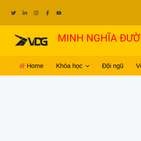
Nhảy
tới
nội
dung
MINH NGHĨA ĐƯ
Home
Khóa học
Đội ngũ
V