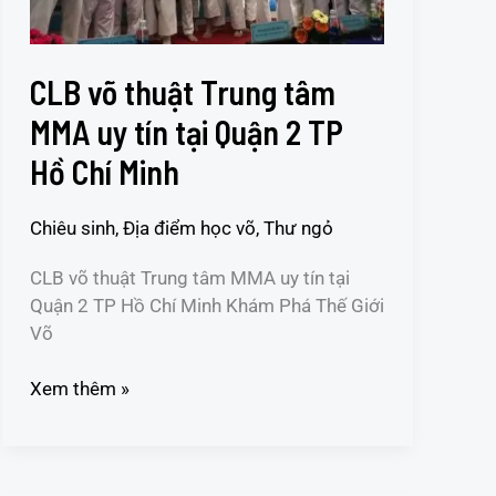
tại
Quận
2
CLB võ thuật Trung tâm
TP
Hồ
MMA uy tín tại Quận 2 TP
Chí
Hồ Chí Minh
Minh
Chiêu sinh
,
Địa điểm học võ
,
Thư ngỏ
CLB võ thuật Trung tâm MMA uy tín tại
Quận 2 TP Hồ Chí Minh Khám Phá Thế Giới
Võ
Xem thêm »