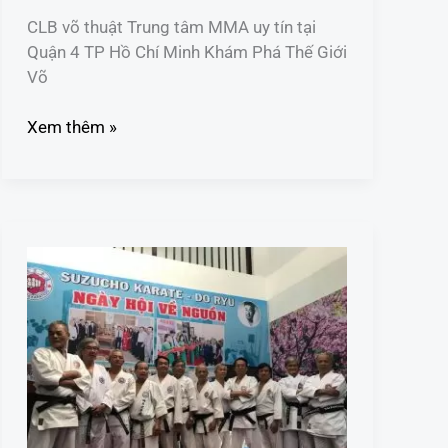
CLB võ thuật Trung tâm MMA uy tín tại
Quận 4 TP Hồ Chí Minh Khám Phá Thế Giới
Võ
Xem thêm »
CLB
võ
thuật
Trung
tâm
MMA
uy
tín