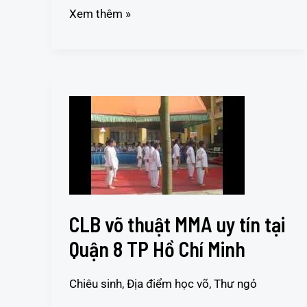
Xem thêm »
CLB
võ
thuật
MMA
uy
tín
tại
CLB võ thuật MMA uy tín tại
Quận
8
Quận 8 TP Hồ Chí Minh
TP
Hồ
Chiêu sinh
,
Địa điểm học võ
,
Thư ngỏ
Chí