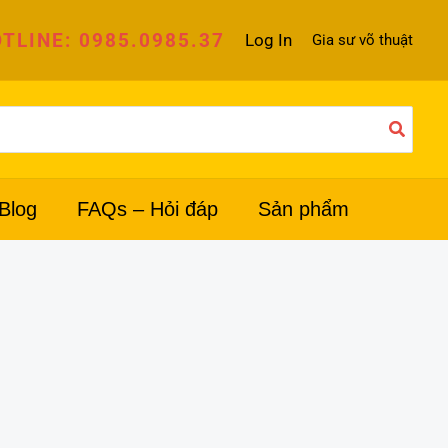
TLINE: 0985.0985.37
Log In
Gia sư võ thuật
Blog
FAQs – Hỏi đáp
Sản phẩm