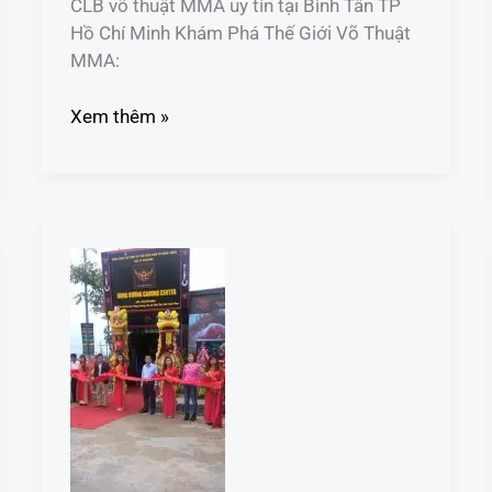
CLB võ thuật MMA uy tín tại Bình Tân TP
Hồ Chí Minh Khám Phá Thế Giới Võ Thuật
MMA:
Xem thêm »
CLB
võ
thuật
MMA
uy
tín
tại
Quận
12