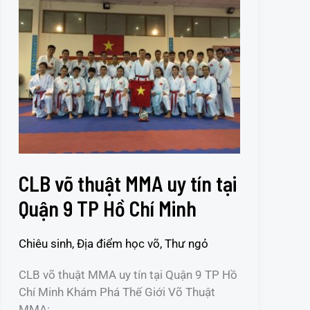
võ
thuật
MMA
uy
tín
tại
Quận
9
TP
Hồ
CLB võ thuật MMA uy tín tại
Chí
Minh
Quận 9 TP Hồ Chí Minh
Chiêu sinh
,
Địa điểm học võ
,
Thư ngỏ
CLB võ thuật MMA uy tín tại Quận 9 TP Hồ
Chí Minh Khám Phá Thế Giới Võ Thuật
MMA: