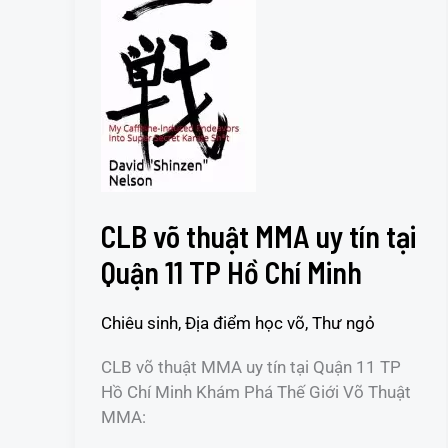
thuật
MMA
uy
tín
tại
Quận
11
TP
Hồ
CLB võ thuật MMA uy tín tại
Chí
Minh
Quận 11 TP Hồ Chí Minh
Chiêu sinh
,
Địa điểm học võ
,
Thư ngỏ
CLB võ thuật MMA uy tín tại Quận 11 TP
Hồ Chí Minh Khám Phá Thế Giới Võ Thuật
MMA: