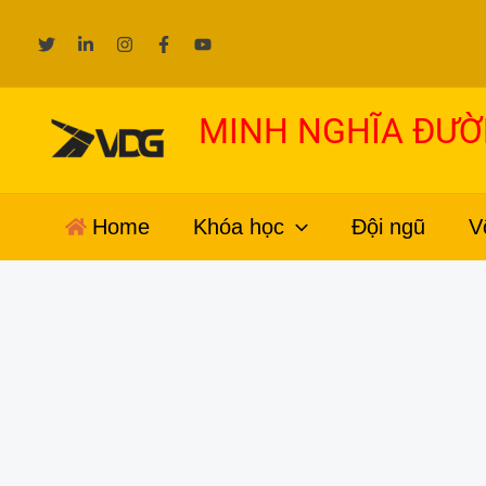
Nhảy
tới
nội
dung
MINH NGHĨA ĐƯ
Home
Khóa học
Đội ngũ
V