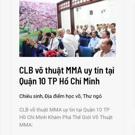
võ
thuật
MMA
uy
tín
tại
Quận
10
TP
CLB võ thuật MMA uy tín tại
Hồ
Quận 10 TP Hồ Chí Minh
Chí
Minh
Chiêu sinh
,
Địa điểm học võ
,
Thư ngỏ
CLB võ thuật MMA uy tín tại Quận 10 TP
Hồ Chí Minh Khám Phá Thế Giới Võ Thuật
MMA: