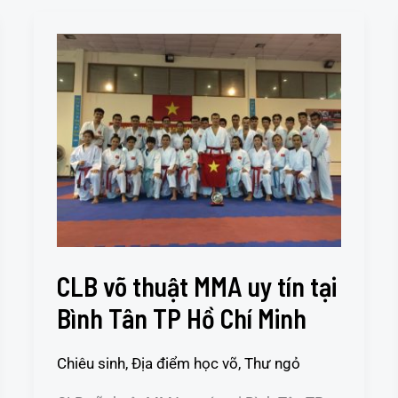
CLB
võ
thuật
MMA
uy
tín
tại
Bình
Tân
TP
Hồ
CLB võ thuật MMA uy tín tại
Chí
Minh
Bình Tân TP Hồ Chí Minh
Chiêu sinh
,
Địa điểm học võ
,
Thư ngỏ