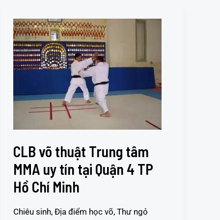
CLB
võ
thuật
Trung
tâm
MMA
uy
tín
tại
Quận
4
CLB võ thuật Trung tâm
TP
MMA uy tín tại Quận 4 TP
Hồ
Hồ Chí Minh
Chí
Minh
Chiêu sinh
,
Địa điểm học võ
,
Thư ngỏ