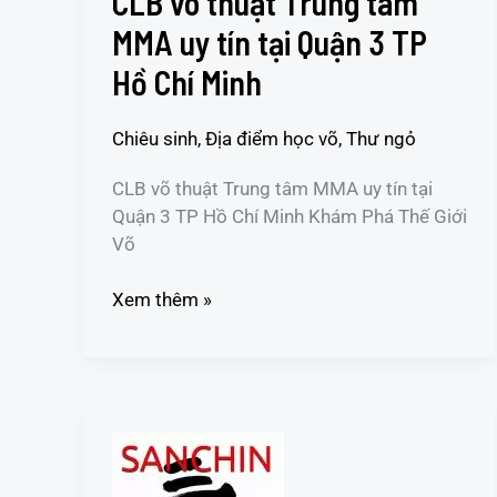
CLB võ thuật Trung tâm
tại
MMA uy tín tại Quận 3 TP
Quận
3
Hồ Chí Minh
TP
Hồ
Chiêu sinh
,
Địa điểm học võ
,
Thư ngỏ
Chí
Minh
CLB võ thuật Trung tâm MMA uy tín tại
Quận 3 TP Hồ Chí Minh Khám Phá Thế Giới
Võ
Xem thêm »
CLB
võ