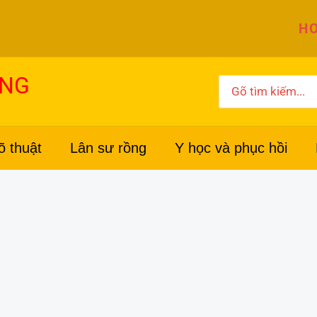
HO
ỜNG
Search
for:
õ thuật
Lân sư rồng
Y học và phục hồi