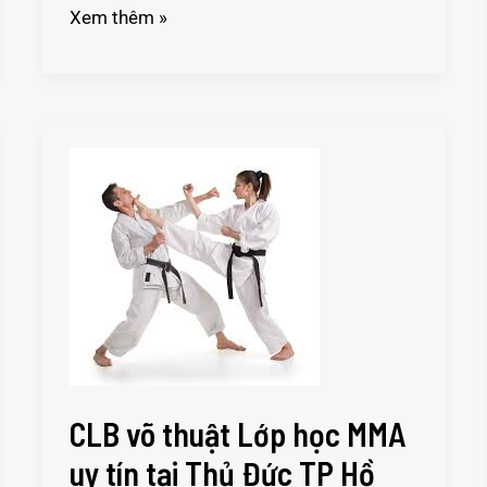
Xem thêm »
CLB
võ
thuật
Lớp
học
MMA
uy
tín
tại
Thủ
CLB võ thuật Lớp học MMA
Đức
TP
uy tín tại Thủ Đức TP Hồ
Hồ