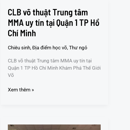
CLB võ thuật Trung tâm
CLB
võ
MMA uy tín tại Quận 1 TP Hồ
thuật
Chí Minh
Trung
tâm
MMA
Chiêu sinh
,
Địa điểm học võ
,
Thư ngỏ
uy
CLB võ thuật Trung tâm MMA uy tín tại
tín
Quận 1 TP Hồ Chí Minh Khám Phá Thế Giới
tại
Võ
Quận
1
Xem thêm »
TP
Hồ
Chí
Minh
CLB