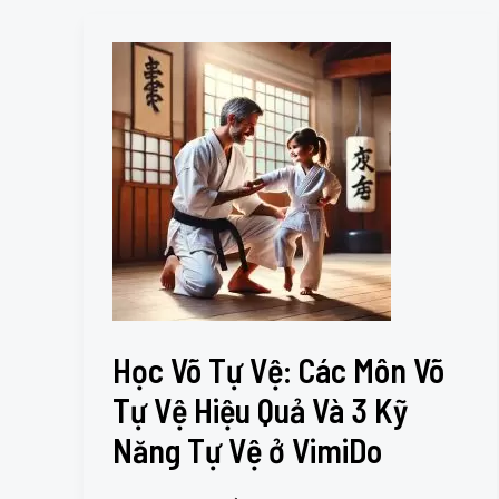
Học
Võ
Tự
Vệ:
Các
Môn
Võ
Tự
Vệ
Hiệu
Quả
Học Võ Tự Vệ: Các Môn Võ
Và
3
Tự Vệ Hiệu Quả Và 3 Kỹ
Kỹ
Năng Tự Vệ ở VimiDo
Năng
Tự