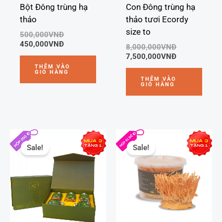
Bột Đông trùng hạ
Con Đông trùng hạ
thảo
thảo tươi Ecordy
size to
500,000
VNĐ
450,000
VNĐ
8,000,000
VNĐ
7,500,000
VNĐ
THÊM VÀO
GIỎ HÀNG
THÊM VÀO
GIỎ HÀNG
Giá
Giá
Giá
Giá
gốc
hiện
gốc
hiện
Sale!
Sale!
là:
tại
là:
tại
2,000,000VNĐ.
là:
400,000VNĐ.
là:
1,950,000VNĐ.
390,000VNĐ.