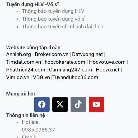
Tuyển dụng HLV -Võ sĩ
Thông báo tuyển dụng HLV
Thông báo tuyển dụng võ sĩ
Thông báo tuyển chi nhánh đại diện
Website cùng tập đoàn
Anninh.org
|
Broker.com.vn
|
Datvuong.net
|
Timdat.com.vn
|
hocvokarate.com
|
Hocvotuve.com
|
Phattrien24.com
|
Camnang247.com
|
Hocvo.net
|
Vimido.vn
|
VDG.vn
|
Tuvanduhoc36.com
Mạng xã hội
F
X
T
Y
a
-
i
o
c
t
k
u
Thông tin liên hệ
Hotline:
e
w
t
t
0985.0985.37
b
i
o
u
Email: