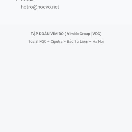
o
t
k
b
hotro@hocvo.net
o
t
e
k
e
r
TẬP ĐOÀN VIMIDO ( Vimido Group | VDG)
Tòa B IA20 – Ciputra – Bắc Từ Liêm – Hà Nội