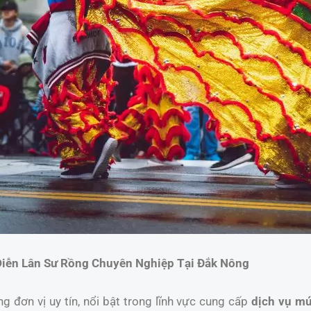
Diễn Lân Sư Rồng Chuyên Nghiệp Tại Đắk Nông
 đơn vị uy tín, nổi bật trong lĩnh vực cung cấp
dịch vụ mú