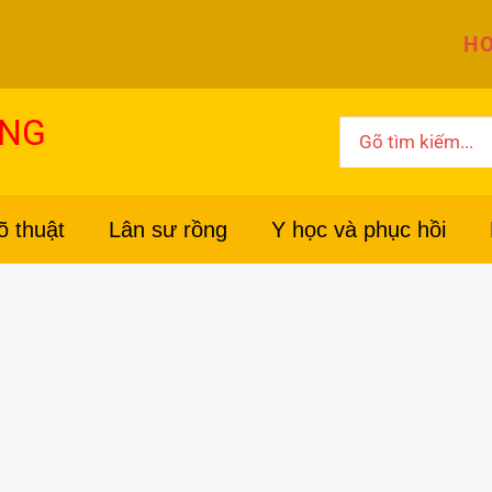
HO
ỜNG
Search
for:
õ thuật
Lân sư rồng
Y học và phục hồi