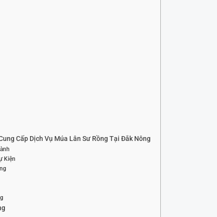
Cung Cấp Dịch Vụ Múa Lân Sư Rồng Tại Đắk Nông
Lành
ự Kiện
ợng
ng
ng