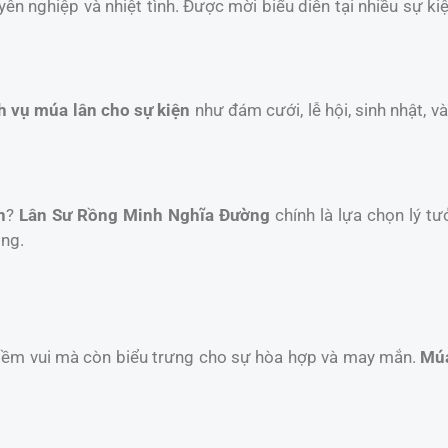
yên nghiệp và nhiệt tình. Được mời biểu diễn tại nhiều sự k
h vụ múa lân cho sự kiện
như đám cưới, lễ hội, sinh nhật, 
n
?
Lân Sư Rồng Minh Nghĩa Đường
chính là lựa chọn lý tư
ồng.
niềm vui mà còn biểu trưng cho sự hòa hợp và may mắn.
Múa