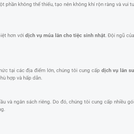
một phần không thể thiếu, tạo nên không khí rộn ràng và vui t
iệt hơn với
dịch vụ múa lân cho tiệc sinh nhật
. Đội ngũ củ
chức tại các địa điểm lớn, chúng tôi cung cấp
dịch vụ lân sư
phù hợp và hấp dẫn.
u và ngân sách riêng. Do đó, chúng tôi cung cấp nhiều gói
ng.