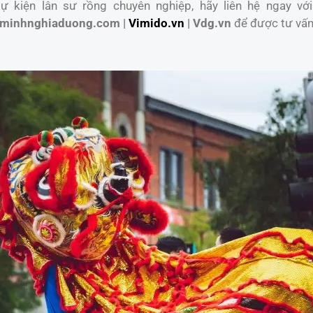
 kiện lân sư rồng chuyên nghiệp, hãy liên hệ ngay với
minhnghiaduong.com |
Vimido.vn
| Vdg.vn
để được tư vấn 