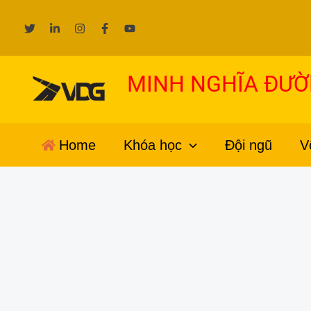
Nhảy
tới
nội
dung
MINH NGHĨA ĐƯ
Home
Khóa học
Đội ngũ
V