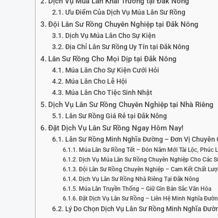
Dịch Vụ Múa Lân Khai Trương tại Đắk Nông
Ưu Điểm Của Dịch Vụ Múa Lân Sư Rồng
Đội Lân Sư Rồng Chuyên Nghiệp tại Đắk Nông
Dịch Vụ Múa Lân Cho Sự Kiện
Địa Chỉ Lân Sư Rồng Uy Tín tại Đắk Nông
Lân Sư Rồng Cho Mọi Dịp tại Đắk Nông
Múa Lân Cho Sự Kiện Cưới Hỏi
Múa Lân Cho Lễ Hội
Múa Lân Cho Tiệc Sinh Nhật
Dịch Vụ Lân Sư Rồng Chuyên Nghiệp tại Nhà Riêng
Lân Sư Rồng Giá Rẻ tại Đắk Nông
Đặt Dịch Vụ Lân Sư Rồng Ngay Hôm Nay!
Lân Sư Rồng Minh Nghĩa Đường – Đơn Vị Chuyên 
Múa Lân Sư Rồng Tết – Đón Năm Mới Tài Lộc, Phúc 
Dịch Vụ Múa Lân Sư Rồng Chuyên Nghiệp Cho Các S
Đội Lân Sư Rồng Chuyên Nghiệp – Cam Kết Chất Lư
Dịch Vụ Lân Sư Rồng Nhà Riêng Tại Đắk Nông
Múa Lân Truyền Thống – Giữ Gìn Bản Sắc Văn Hóa
Đặt Dịch Vụ Lân Sư Rồng – Liên Hệ Minh Nghĩa Đườ
Lý Do Chọn Dịch Vụ Lân Sư Rồng Minh Nghĩa Đườ