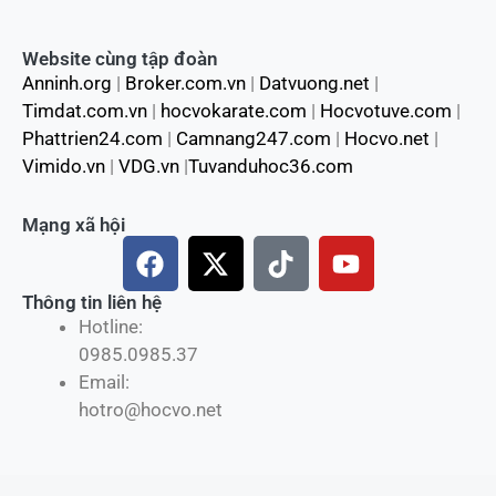
Website cùng tập đoàn
Anninh.org
|
Broker.com.vn
|
Datvuong.net
|
Timdat.com.vn
|
hocvokarate.com
|
Hocvotuve.com
|
Phattrien24.com
|
Camnang247.com
|
Hocvo.net
|
Vimido.vn
|
VDG.vn
|
Tuvanduhoc36.com
Mạng xã hội
F
X
T
Y
a
-
i
o
c
t
k
u
Thông tin liên hệ
Hotline:
e
w
t
t
0985.0985.37
b
i
o
u
Email:
o
t
k
b
hotro@hocvo.net
o
t
e
k
e
r