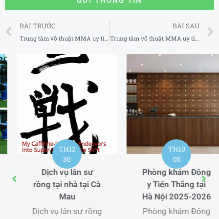
GỬI THÔNG TIN
Prev
BÀI TRƯỚC
BÀI SAU
Trung tâm võ thuật MMA uy tín tại Quận 5 TP Hồ Chí Minh
Trung tâm võ thuật MMA uy tín tại Quận 7 TP Hồ Chí Minh
TH12
25
Dụng cụ tập
Boxing tại Quận
Ba Đình Hà Nội
TH10
2025
05
Dụng cụ tập
Phòng khám Đông
Boxing tại tại Quận
y Tiến Thắng tại
Ba Đình Hà Nội với
Hà Nội 2025-2026
chương trình đào
Phòng khám Đông
tạo từ cơ bản đến