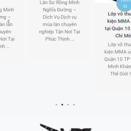
Lân Sư Rồng Minh
31
Nghĩa Đường –
Lớp võ thuật Sự
Dịch Vụ Đoàn lân
kiện MMA uy tín
sư rồng chuyên
tại Quận 10 TP Hồ
nghiệp Tận Nơi Tại
Chí Minh
Phúc Lợi ...
Lớp võ thuật Sự
kiện MMA uy tín tại
Quận 10 TP Hồ Chí
Minh Khám Phá
Thế Giới Võ ...