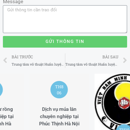
Message
GỬI THÔNG TIN
Prev
BÀI TRƯỚC
BÀI SAU
Trung tâm võ thuật Huấn luyện viên MMA uy tín tại Bình Tân TP Hồ Chí Minh
Trung tâm võ thuật Huấn luyện viên MMA uy tín tại Gò Vấp TP Hồ Chí Minh
TH8
06
Đoàn lân sư rồng
chuyên nghiệp tại
Phúc Lợi Hà Nội
TH10