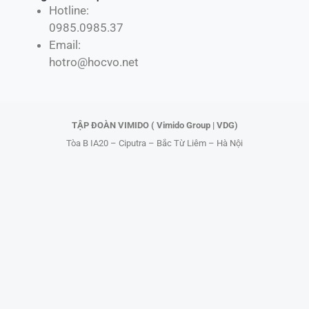
Hotline:
e
w
t
t
0985.0985.37
b
i
o
u
Email:
o
t
k
b
hotro@hocvo.net
o
t
e
k
e
r
TẬP ĐOÀN VIMIDO ( Vimido Group | VDG)
Tòa B IA20 – Ciputra – Bắc Từ Liêm – Hà Nội