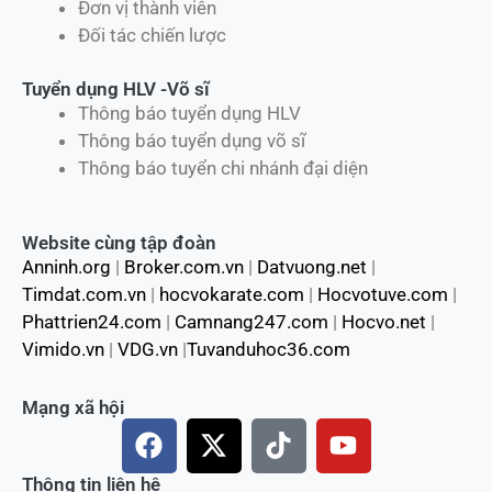
Đơn vị thành viên
Đối tác chiến lược
Tuyển dụng HLV -Võ sĩ
Thông báo tuyển dụng HLV
Thông báo tuyển dụng võ sĩ
Thông báo tuyển chi nhánh đại diện
Website cùng tập đoàn
Anninh.org
|
Broker.com.vn
|
Datvuong.net
|
Timdat.com.vn
|
hocvokarate.com
|
Hocvotuve.com
|
Phattrien24.com
|
Camnang247.com
|
Hocvo.net
|
Vimido.vn
|
VDG.vn
|
Tuvanduhoc36.com
Mạng xã hội
F
X
T
Y
a
-
i
o
c
t
k
u
Thông tin liên hệ