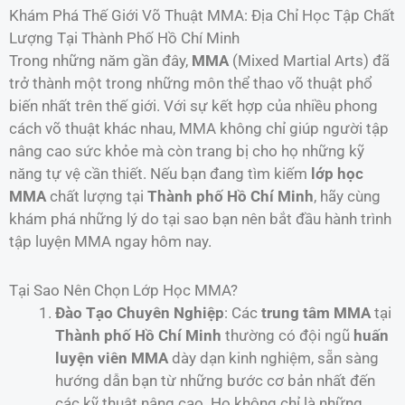
Khám Phá Thế Giới Võ Thuật MMA: Địa Chỉ Học Tập Chất
Lượng Tại Thành Phố Hồ Chí Minh
Trong những năm gần đây,
MMA
(Mixed Martial Arts) đã
trở thành một trong những môn thể thao võ thuật phổ
biến nhất trên thế giới. Với sự kết hợp của nhiều phong
cách võ thuật khác nhau, MMA không chỉ giúp người tập
nâng cao sức khỏe mà còn trang bị cho họ những kỹ
năng tự vệ cần thiết. Nếu bạn đang tìm kiếm
lớp học
MMA
chất lượng tại
Thành phố Hồ Chí Minh
, hãy cùng
khám phá những lý do tại sao bạn nên bắt đầu hành trình
tập luyện MMA ngay hôm nay.
Tại Sao Nên Chọn Lớp Học MMA?
Đào Tạo Chuyên Nghiệp
: Các
trung tâm MMA
tại
Thành phố Hồ Chí Minh
thường có đội ngũ
huấn
luyện viên MMA
dày dạn kinh nghiệm, sẵn sàng
hướng dẫn bạn từ những bước cơ bản nhất đến
các kỹ thuật nâng cao. Họ không chỉ là những