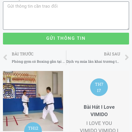
GỬI THÔNG TIN
Prev
BÀI TRƯỚC
BÀI SAU
Phòng gym có Boxing gần tại Quận Hoàng Mai Hà Nội 2025
Dịch vụ múa lân khai trương tại Vĩnh Long
TH7
17
Bài Hát I Love
VIMIDO
I LOVE YOU
TH12
VIMIDO VIMIDO I