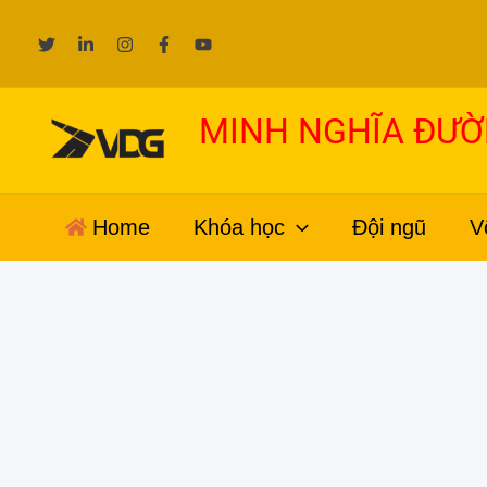
Nhảy
tới
nội
dung
MINH NGHĨA ĐƯ
Home
Khóa học
Đội ngũ
V