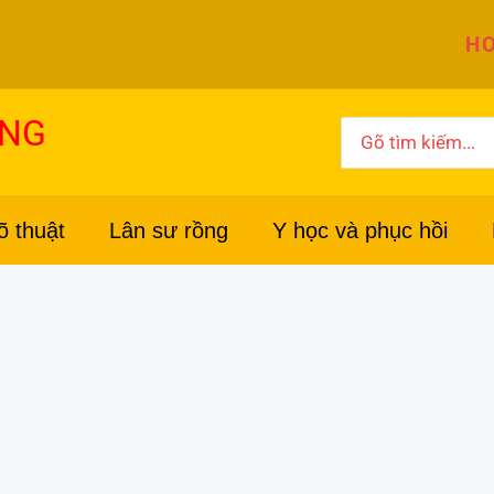
HO
ỜNG
Search
for:
õ thuật
Lân sư rồng
Y học và phục hồi