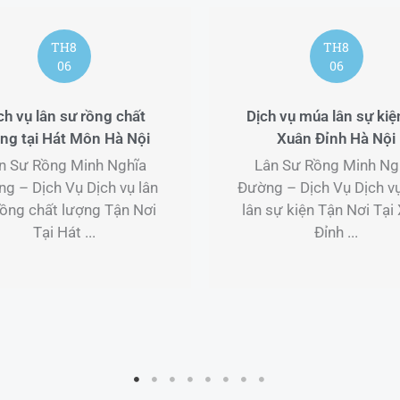
TH8
TH
06
06
Dịch vụ múa lân sự kiện tại
Đoàn lân sư 
Xuân Đỉnh Hà Nội
nghiệp tại Thu
Lân Sư Rồng Minh Nghĩa
Lân Sư Rồng 
Đường – Dịch Vụ Dịch vụ múa
Đường – Dịch V
lân sự kiện Tận Nơi Tại Xuân
rồng chuyên ng
Đỉnh ...
Tại Thuận