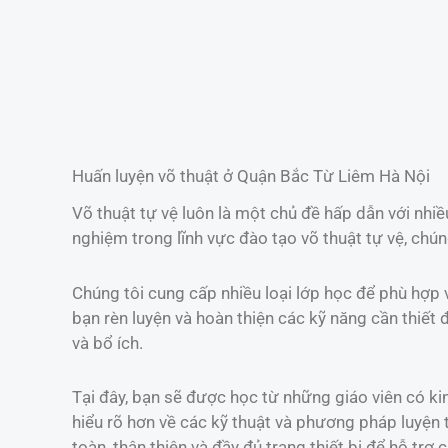
Huấn luyện võ thuật ở Quận Bắc Từ Liêm Hà Nội
Võ thuật tự vệ luôn là một chủ đề hấp dẫn với nhiề
nghiệm trong lĩnh vực đào tạo võ thuật tự vệ, chú
Chúng tôi cung cấp nhiều loại lớp học để phù hợp 
bạn rèn luyện và hoàn thiện các kỹ năng cần thiết
và bổ ích.
Tại đây, bạn sẽ được học từ những giáo viên có ki
hiểu rõ hơn về các kỹ thuật và phương pháp luyện
toàn, thân thiện và đầy đủ trang thiết bị để hỗ trợ c