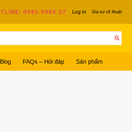
TLINE: 0985.0985.37
Log In
Gia sư võ thuật
Blog
FAQs – Hỏi đáp
Sản phẩm