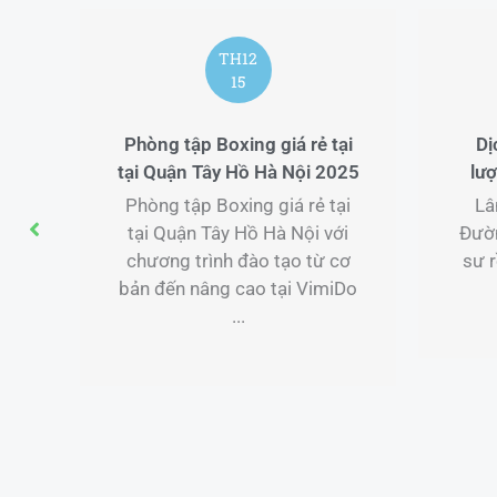
TH8
06
giá rẻ tại
Dịch vụ lân sư rồng chất
à Nội 2025
lượng tại Hát Môn Hà Nội
giá rẻ tại
Lân Sư Rồng Minh Nghĩa
Hà Nội với
Đường – Dịch Vụ Dịch vụ lân
 tạo từ cơ
sư rồng chất lượng Tận Nơi
tại VimiDo
Tại Hát ...