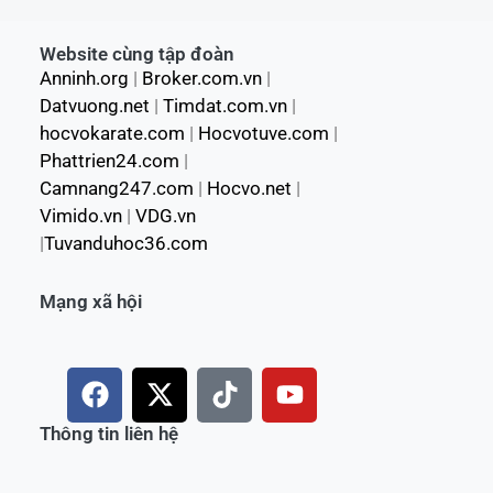
Website cùng tập đoàn
Anninh.org
|
Broker.com.vn
|
Datvuong.net
|
Timdat.com.vn
|
hocvokarate.com
|
Hocvotuve.com
|
Phattrien24.com
|
Camnang247.com
|
Hocvo.net
|
Vimido.vn
|
VDG.vn
|
Tuvanduhoc36.com
Mạng xã hội
F
X
T
Y
a
-
i
o
c
t
k
u
Thông tin liên hệ
e
w
t
t
b
i
o
u