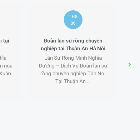
8
TH7
18
rồng chuyên
TÓM TẮT TIỂU SỬ TỔ MẪU
ận An Hà Nội
REIKO SUZUKI
Minh Nghĩa
TÓM TẮT TIỂU SỬ TỔ MẪU
ụ Đoàn lân sư
REIKO SUZUKI Tổ mẫu Reiko
hiệp Tận Nơi
Suzuki có tên Việt là Nguyễn
 An ...
Thị Minh Lệ. ...