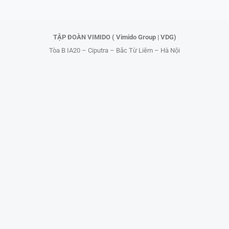
k
e
r
TẬP ĐOÀN VIMIDO ( Vimido Group | VDG)
Tòa B IA20 – Ciputra – Bắc Từ Liêm – Hà Nội