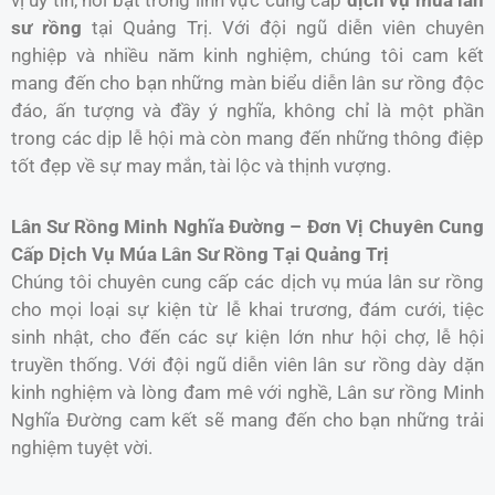
vị uy tín, nổi bật trong lĩnh vực cung cấp
dịch vụ múa lân
sư rồng
tại Quảng Trị. Với đội ngũ diễn viên chuyên
nghiệp và nhiều năm kinh nghiệm, chúng tôi cam kết
mang đến cho bạn những màn biểu diễn lân sư rồng độc
đáo, ấn tượng và đầy ý nghĩa, không chỉ là một phần
trong các dịp lễ hội mà còn mang đến những thông điệp
tốt đẹp về sự may mắn, tài lộc và thịnh vượng.
Lân Sư Rồng Minh Nghĩa Đường – Đơn Vị Chuyên Cung
Cấp Dịch Vụ Múa Lân Sư Rồng Tại Quảng Trị
Chúng tôi chuyên cung cấp các dịch vụ múa lân sư rồng
cho mọi loại sự kiện từ lễ khai trương, đám cưới, tiệc
sinh nhật, cho đến các sự kiện lớn như hội chợ, lễ hội
truyền thống. Với đội ngũ diễn viên lân sư rồng dày dặn
kinh nghiệm và lòng đam mê với nghề, Lân sư rồng Minh
Nghĩa Đường cam kết sẽ mang đến cho bạn những trải
nghiệm tuyệt vời.