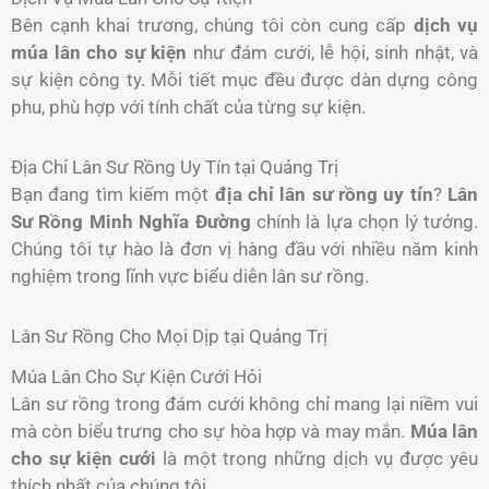
Bên cạnh khai trương, chúng tôi còn cung cấp
dịch vụ
múa lân cho sự kiện
như đám cưới, lễ hội, sinh nhật, và
sự kiện công ty. Mỗi tiết mục đều được dàn dựng công
phu, phù hợp với tính chất của từng sự kiện.
Địa Chỉ Lân Sư Rồng Uy Tín tại Quảng Trị
Bạn đang tìm kiếm một
địa chỉ lân sư rồng uy tín
?
Lân
Sư Rồng Minh Nghĩa Đường
chính là lựa chọn lý tưởng.
Chúng tôi tự hào là đơn vị hàng đầu với nhiều năm kinh
nghiệm trong lĩnh vực biểu diễn lân sư rồng.
Lân Sư Rồng Cho Mọi Dịp tại Quảng Trị
Múa Lân Cho Sự Kiện Cưới Hỏi
Lân sư rồng trong đám cưới không chỉ mang lại niềm vui
mà còn biểu trưng cho sự hòa hợp và may mắn.
Múa lân
cho sự kiện cưới
là một trong những dịch vụ được yêu
thích nhất của chúng tôi.