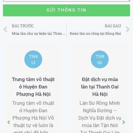
GỬI THÔNG TIN
Prev
BÀI TRƯỚC
BÀI SAU
Múa lân cho sự kiện tại Thừa Thiên Huế
Đoàn lân sư rồng tại Đồng Nai
TH4
TH8
13
06
Trung tâm võ thuật
Đặt dịch vụ múa
ở Huyện Đan
lân tại Thanh Oai
Phượng Hà Nội
Hà Nội
Trung tâm võ thuật
Lân Sư Rồng Minh
ở Huyện Đan
Nghĩa Đường –
Phượng Hà Nội Võ
Dịch Vụ Đặt dịch vụ
thuật tự vệ luôn là
múa lân Tận Nơi
một chủ đề hấp ...
Tại Thanh Oai Lân