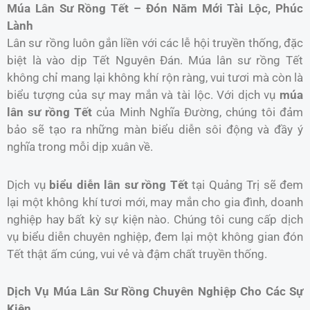
Múa Lân Sư Rồng Tết – Đón Năm Mới Tài Lộc, Phúc
Lành
Lân sư rồng luôn gắn liền với các lễ hội truyền thống, đặc
biệt là vào dịp Tết Nguyên Đán. Múa lân sư rồng Tết
không chỉ mang lại không khí rộn ràng, vui tươi mà còn là
biểu tượng của sự may mắn và tài lộc. Với dịch vụ
múa
lân sư rồng Tết
của Minh Nghĩa Đường, chúng tôi đảm
bảo sẽ tạo ra những màn biểu diễn sôi động và đầy ý
nghĩa trong mỗi dịp xuân về.
Dịch vụ
biểu diễn lân sư rồng Tết
tại Quảng Trị sẽ đem
lại một không khí tươi mới, may mắn cho gia đình, doanh
nghiệp hay bất kỳ sự kiện nào. Chúng tôi cung cấp dịch
vụ biểu diễn chuyên nghiệp, đem lại một không gian đón
Tết thật ấm cúng, vui vẻ và đậm chất truyền thống.
Dịch Vụ Múa Lân Sư Rồng Chuyên Nghiệp Cho Các Sự
Kiện