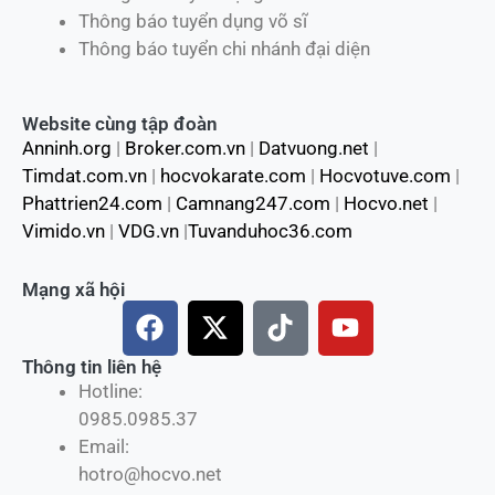
Thông báo tuyển dụng võ sĩ
Thông báo tuyển chi nhánh đại diện
Website cùng tập đoàn
Anninh.org
|
Broker.com.vn
|
Datvuong.net
|
Timdat.com.vn
|
hocvokarate.com
|
Hocvotuve.com
|
Phattrien24.com
|
Camnang247.com
|
Hocvo.net
|
Vimido.vn
|
VDG.vn
|
Tuvanduhoc36.com
Mạng xã hội
F
X
T
Y
a
-
i
o
c
t
k
u
Thông tin liên hệ
Hotline:
e
w
t
t
0985.0985.37
b
i
o
u
Email:
o
t
k
b
hotro@hocvo.net
o
t
e