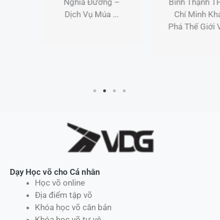
Nghĩa Đường –
Bình Thạnh TP Hồ
Dịch Vụ Múa ...
Chí Minh Khám
Phá Thế Giới Võ ...
Dạy Học võ cho Cá nhân
Học võ online
Địa điểm tập võ
Khóa học võ căn bản
Khóa học võ tự vệ