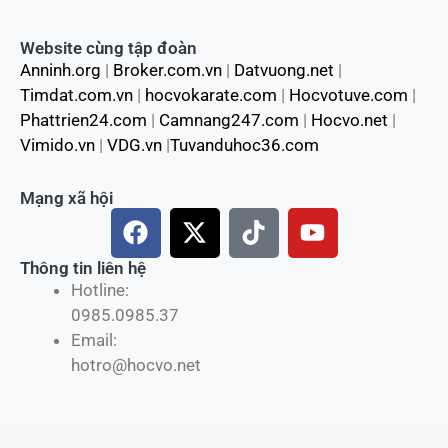
Website cùng tập đoàn
Anninh.org
|
Broker.com.vn
|
Datvuong.net
|
Timdat.com.vn
|
hocvokarate.com
|
Hocvotuve.com
|
Phattrien24.com
|
Camnang247.com
|
Hocvo.net
|
Vimido.vn
|
VDG.vn
|
Tuvanduhoc36.com
Mạng xã hội
F
X
T
Y
a
-
i
o
c
t
k
u
Thông tin liên hệ
Hotline:
e
w
t
t
0985.0985.37
b
i
o
u
Email:
o
t
k
b
hotro@hocvo.net
o
t
e
k
e
r