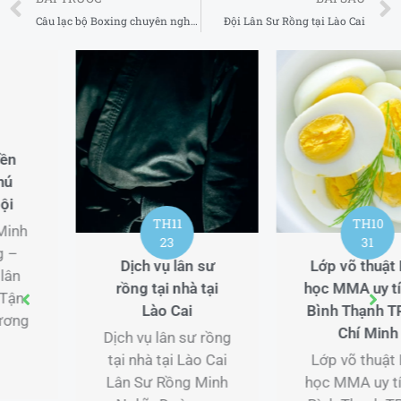
Câu lạc bộ Boxing chuyên nghiệp tại tại Huyện Gia Lâm Hà Nội 2025
Đội Lân Sư Rồng tại Lào Cai
TH11
TH10
23
31
Dịch vụ lân sư
Lớp võ thuật Lớp
rồng tại nhà tại
học MMA uy tín tại
Lào Cai
Bình Thạnh TP Hồ
Chí Minh
Dịch vụ lân sư rồng
tại nhà tại Lào Cai
Lớp võ thuật Lớp
Lân Sư Rồng Minh
học MMA uy tín tại