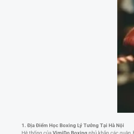
1. Địa Điểm Học Boxing Lý Tưởng Tại Hà Nội
Hệ thống của
VimiDo Boxing
phủ khắp các quận, h