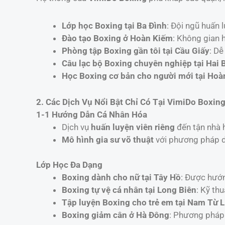
Lớp học Boxing tại Ba Đình
: Đội ngũ huấn 
Đào tạo Boxing ở Hoàn Kiếm
: Không gian h
Phòng tập Boxing gần tôi tại Cầu Giấy
: Dễ
Câu lạc bộ Boxing chuyên nghiệp tại Hai 
Học Boxing cơ bản cho người mới tại Hoà
2. Các Dịch Vụ Nổi Bật Chỉ Có Tại VimiDo Boxin
1-1 Hướng Dẫn Cá Nhân Hóa
Dịch vụ
huấn luyện viên riêng
đến tận nhà h
Mô hình gia sư võ thuật
với phương pháp d
Lớp Học Đa Dạng
Boxing dành cho nữ tại Tây Hồ
: Được hướn
Boxing tự vệ cá nhân tại Long Biên
: Kỹ th
Tập luyện Boxing cho trẻ em tại Nam Từ 
Boxing giảm cân ở Hà Đông
: Phương pháp 