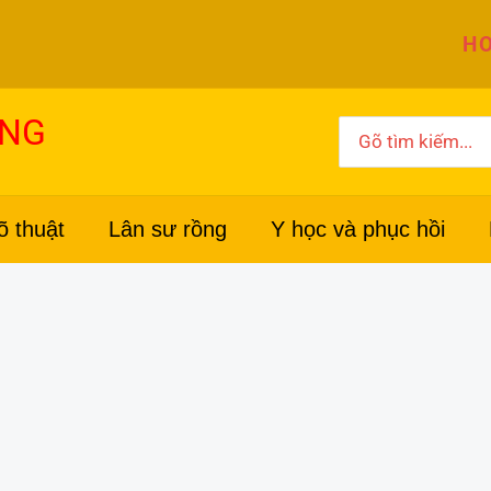
HO
ỜNG
Search
for:
õ thuật
Lân sư rồng
Y học và phục hồi