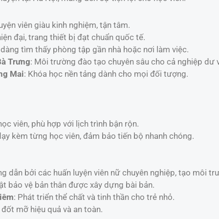
luyện viên giàu kinh nghiệm, tận tâm.
iện đại, trang thiết bị đạt chuẩn quốc tế.
 dàng tìm thấy phòng tập gần nhà hoặc nơi làm việc.
Bà Trưng
: Môi trường đào tạo chuyên sâu cho cả nghiệp dư 
ng Mai
: Khóa học nền tảng dành cho mọi đối tượng.
g
ọc viên, phù hợp với lịch trình bận rộn.
ạy kèm từng học viên, đảm bảo tiến bộ nhanh chóng.
g dẫn bởi các huấn luyện viên nữ chuyên nghiệp, tạo môi trư
uật bảo vệ bản thân được xây dựng bài bản.
Liêm
: Phát triển thể chất và tinh thần cho trẻ nhỏ.
đốt mỡ hiệu quả và an toàn.