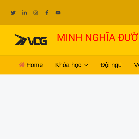
Nhảy
tới
nội
dung
MINH NGHĨA ĐƯ
Home
Khóa học
Đội ngũ
V