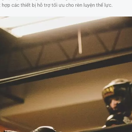
t hợp các thiết bị hỗ trợ tối ưu cho rèn luyện thể lực.