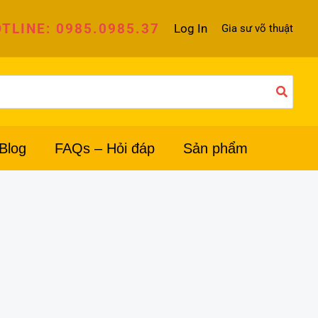
TLINE: 0985.0985.37
Log In
Gia sư võ thuật
Blog
FAQs – Hỏi đáp
Sản phẩm