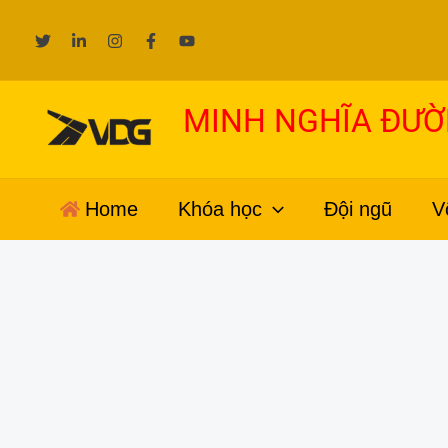
Nhảy
tới
nội
dung
MINH NGHĨA ĐƯ
Home
Khóa học
Đội ngũ
V