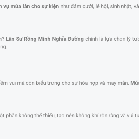
h vụ múa lân cho sự kiện
như đám cưới, lễ hội, sinh nhật, 
n
?
Lân Sư Rồng Minh Nghĩa Đường
chính là lựa chọn lý tư
ồng.
niềm vui mà còn biểu trưng cho sự hòa hợp và may mắn.
Múa
một phần không thể thiếu, tạo nên không khí rộn ràng và vui t