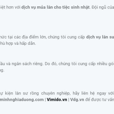
iệt hơn với
dịch vụ múa lân cho tiệc sinh nhật
. Đội ngũ củ
chức tại các địa điểm lớn, chúng tôi cung cấp
dịch vụ lân sư
phù hợp và hấp dẫn.
u và ngân sách riêng. Do đó, chúng tôi cung cấp nhiều gói
ng.
 kiện lân sư rồng chuyên nghiệp, hãy liên hệ ngay với
minhnghiaduong.com |
Vimido.vn
| Vdg.vn
để được tư vấn 