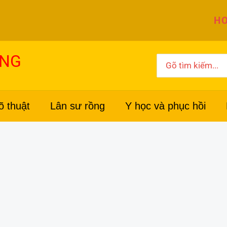
HO
ỜNG
Search
for:
õ thuật
Lân sư rồng
Y học và phục hồi