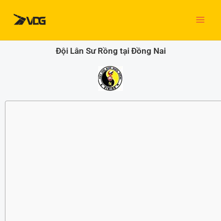
Nhảy
tới
nội
dung
Đội Lân Sư Rồng tại Đồng Nai