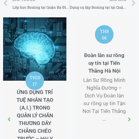
Lớp học Boxing tại Quận Ba Đình Hà Nội 2025
Dụng cụ tập Boxing tại tại Quận Cầu Giấy Hà Nội 2025
TH8
06
Đoàn lân sư rồng
uy tín tại Tiến
Thắng Hà Nội
TH10
Lân Sư Rồng Minh
17
Nghĩa Đường –
ỨNG DỤNG TRÍ
Dịch Vụ Đoàn lân
TUỆ NHÂN TẠO
sư rồng uy tín Tận
(A.I.) TRONG
Nơi Tại Tiến Thắng
QUẢN LÝ CHẤN
...
THƯƠNG DÂY
CHẰNG CHÉO
TRƯỚC – Hội Y