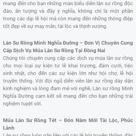
mang đến cho bạn những màn biểu diễn lân sư rồng độc
đáo, ấn tượng và đầy ý nghĩa, không chỉ là một phần
trong các dịp lễ hội mà còn mang đến những thông điệp
tốt đẹp về sự may mắn, tài lộc và thịnh vượng.
Lân Sư Rồng Minh Nghĩa Đường – Đơn Vị Chuyên Cung
Cấp Dịch Vụ Múa Lân Sư Rồng Tại Đồng Nai
Chúng tôi chuyên cung cấp các dịch vụ múa lân sư rồng
cho mọi loại sự kiện từ lễ khai trương, đám cưới, tiệc
sinh nhật, cho đến các sự kiện lớn như hội chợ, lễ hội
truyền thống. Với đội ngũ diễn viên lân sư rồng dày dặn
kinh nghiệm và lòng đam mê với nghề, Lân sư rồng Minh
Nghĩa Đường cam kết sẽ mang đến cho bạn những trải
nghiệm tuyệt vời.
Múa Lân Sư Rồng Tết – Đón Năm Mới Tài Lộc, Phúc
Lành
Lân sư rồng luôn gắn liền với các lễ hội truyền thống, đặc