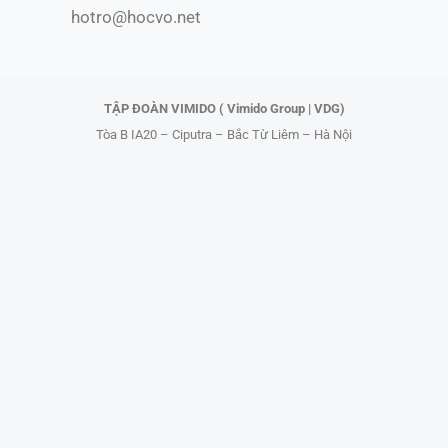
hotro@hocvo.net
o
t
e
k
e
r
TẬP ĐOÀN VIMIDO ( Vimido Group | VDG)
Tòa B IA20 – Ciputra – Bắc Từ Liêm – Hà Nội