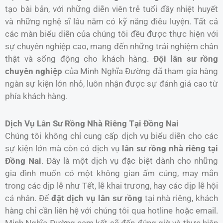
tạo bài bản, với những diễn viên trẻ tuổi đầy nhiệt huyết
và những nghệ sĩ lâu năm có kỹ năng điêu luyện. Tất cả
các màn biểu diễn của chúng tôi đều được thực hiện với
sự chuyên nghiệp cao, mang đến những trải nghiệm chân
thật và sống động cho khách hàng.
Đội lân sư rồng
chuyên nghiệp
của Minh Nghĩa Đường đã tham gia hàng
ngàn sự kiện lớn nhỏ, luôn nhận được sự đánh giá cao từ
phía khách hàng.
Dịch Vụ Lân Sư Rồng Nhà Riêng Tại Đồng Nai
Chúng tôi không chỉ cung cấp dịch vụ biểu diễn cho các
sự kiện lớn mà còn có dịch vụ
lân sư rồng nhà riêng tại
Đồng Nai
. Đây là một dịch vụ đặc biệt dành cho những
gia đình muốn có một không gian ấm cúng, may mắn
trong các dịp lễ như Tết, lễ khai trương, hay các dịp lễ hội
cá nhân. Để
đặt dịch vụ lân sư rồng
tại nhà riêng, khách
hàng chỉ cần liên hệ với chúng tôi qua hotline hoặc email.
Minh Nghĩa Đường cam kết sẽ đến đúng giờ và thực hiện