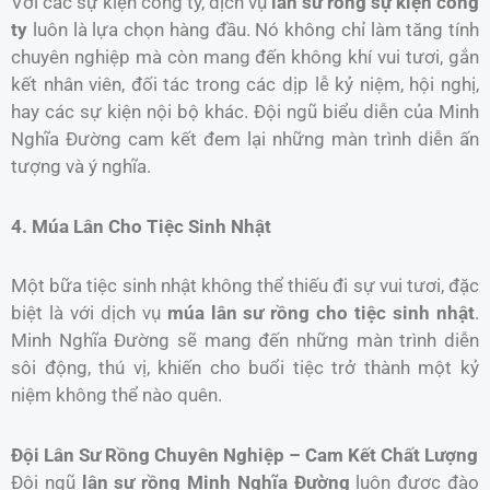
Với các sự kiện công ty, dịch vụ
lân sư rồng sự kiện công
ty
luôn là lựa chọn hàng đầu. Nó không chỉ làm tăng tính
chuyên nghiệp mà còn mang đến không khí vui tươi, gắn
kết nhân viên, đối tác trong các dịp lễ kỷ niệm, hội nghị,
hay các sự kiện nội bộ khác. Đội ngũ biểu diễn của Minh
Nghĩa Đường cam kết đem lại những màn trình diễn ấn
tượng và ý nghĩa.
4. Múa Lân Cho Tiệc Sinh Nhật
Một bữa tiệc sinh nhật không thể thiếu đi sự vui tươi, đặc
biệt là với dịch vụ
múa lân sư rồng cho tiệc sinh nhật
.
Minh Nghĩa Đường sẽ mang đến những màn trình diễn
sôi động, thú vị, khiến cho buổi tiệc trở thành một kỷ
niệm không thể nào quên.
Đội Lân Sư Rồng Chuyên Nghiệp – Cam Kết Chất Lượng
Đội ngũ
lân sư rồng Minh Nghĩa Đường
luôn được đào