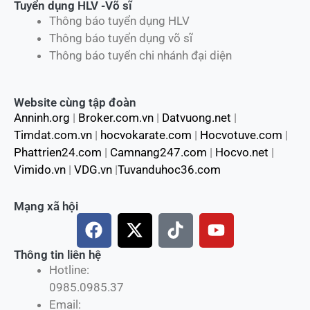
Tuyển dụng HLV -Võ sĩ
Thông báo tuyển dụng HLV
Thông báo tuyển dụng võ sĩ
Thông báo tuyển chi nhánh đại diện
Website cùng tập đoàn
Anninh.org
|
Broker.com.vn
|
Datvuong.net
|
Timdat.com.vn
|
hocvokarate.com
|
Hocvotuve.com
|
Phattrien24.com
|
Camnang247.com
|
Hocvo.net
|
Vimido.vn
|
VDG.vn
|
Tuvanduhoc36.com
Mạng xã hội
F
X
T
Y
a
-
i
o
c
t
k
u
Thông tin liên hệ
Hotline:
e
w
t
t
0985.0985.37
b
i
o
u
Email:
o
t
k
b