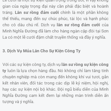
Lễ cưới là một sự kiện quan trọng trong đời, vì vậy không
gian của ngày trọng đại này cần phải đặc biệt và hoành
tráng.
Lân sư rồng đám cưới
chính là một phần không
thể thiếu, mang đến sự chúc phúc, tài lộc và hạnh phúc
cho cô dâu chú rể. Dịch vụ
lân sư rồng đám cưới
của
Minh Nghĩa Đường đã làm cho hàng ngàn cặp đôi tại Sơn
La có một lễ cưới đậm chất truyền thống và đầy ý nghĩa.
3. Dịch Vụ Múa Lân Cho Sự Kiện Công Ty
Với các sự kiện công ty, dịch vụ
lân sư rồng sự kiện công
ty
luôn là lựa chọn hàng đầu. Nó không chỉ làm tăng tính
chuyên nghiệp mà còn mang đến không khí vui tươi, gắn
kết nhân viên, đối tác trong các dịp lễ kỷ niệm, hội nghị,
hay các sự kiện nội bộ khác. Đội ngũ biểu diễn của Minh
Nghĩa Đường cam kết đem lại những màn trình diễn ấn
tượng và ý nghĩa.