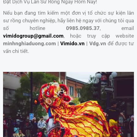
Đặt Dịch Vụ Lân Sư Rồng Ngay Hôm Nay!
Nếu bạn đang tìm kiếm một đơn vị tổ chức sự kiện lân
sư rồng chuyên nghiệp, hãy liên hệ ngay với chúng tôi qua
số hotline
0985.0985.37
, email
vimidogroup@gmail.com
, hoặc truy cập website
minhnghiaduong.com |
Vimido.vn
| Vdg.vn
để được tư
vấn chi tiết.