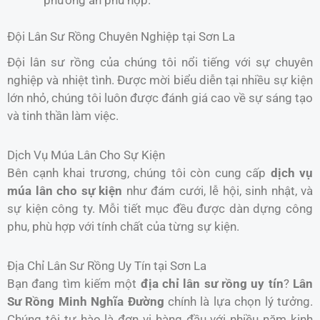
phương án phù hợp.
Đội Lân Sư Rồng Chuyên Nghiệp tại Sơn La
Đội lân sư rồng của chúng tôi nổi tiếng với sự chuyên
nghiệp và nhiệt tình. Được mời biểu diễn tại nhiều sự kiện
lớn nhỏ, chúng tôi luôn được đánh giá cao về sự sáng tạo
và tinh thần làm việc.
Dịch Vụ Múa Lân Cho Sự Kiện
Bên cạnh khai trương, chúng tôi còn cung cấp
dịch vụ
múa lân cho sự kiện
như đám cưới, lễ hội, sinh nhật, và
sự kiện công ty. Mỗi tiết mục đều được dàn dựng công
phu, phù hợp với tính chất của từng sự kiện.
Địa Chỉ Lân Sư Rồng Uy Tín tại Sơn La
Bạn đang tìm kiếm một
địa chỉ lân sư rồng uy tín
?
Lân
Sư Rồng Minh Nghĩa Đường
chính là lựa chọn lý tưởng.
Chúng tôi tự hào là đơn vị hàng đầu với nhiều năm kinh