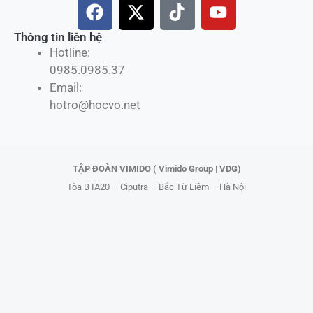
F
X
T
Y
a
-
i
o
c
t
k
u
Thông tin liên hệ
Hotline:
e
w
t
t
0985.0985.37
b
i
o
u
Email:
o
t
k
b
hotro@hocvo.net
o
t
e
k
e
r
TẬP ĐOÀN VIMIDO ( Vimido Group | VDG)
Tòa B IA20 – Ciputra – Bắc Từ Liêm – Hà Nội