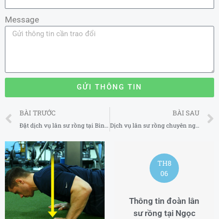
Message
GỬI THÔNG TIN
Prev
BÀI TRƯỚC
BÀI SAU
Đặt dịch vụ lân sư rồng tại Bình Định
Dịch vụ lân sư rồng chuyên nghiệp tại Đắk Nông
TH8
06
Thông tin đoàn lân
sư rồng tại Ngọc