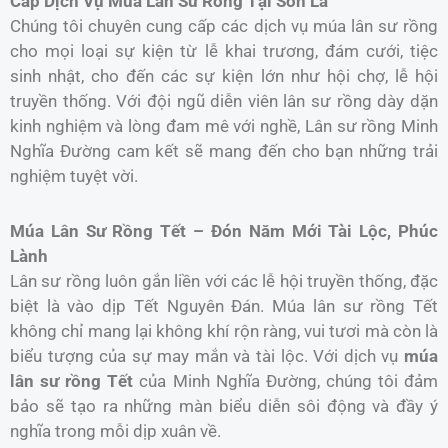
Cấp Dịch Vụ Múa Lân Sư Rồng Tại Sơn La
Chúng tôi chuyên cung cấp các dịch vụ múa lân sư rồng
cho mọi loại sự kiện từ lễ khai trương, đám cưới, tiệc
sinh nhật, cho đến các sự kiện lớn như hội chợ, lễ hội
truyền thống. Với đội ngũ diễn viên lân sư rồng dày dặn
kinh nghiệm và lòng đam mê với nghề, Lân sư rồng Minh
Nghĩa Đường cam kết sẽ mang đến cho bạn những trải
nghiệm tuyệt vời.
Múa Lân Sư Rồng Tết – Đón Năm Mới Tài Lộc, Phúc
Lành
Lân sư rồng luôn gắn liền với các lễ hội truyền thống, đặc
biệt là vào dịp Tết Nguyên Đán. Múa lân sư rồng Tết
không chỉ mang lại không khí rộn ràng, vui tươi mà còn là
biểu tượng của sự may mắn và tài lộc. Với dịch vụ
múa
lân sư rồng Tết
của Minh Nghĩa Đường, chúng tôi đảm
bảo sẽ tạo ra những màn biểu diễn sôi động và đầy ý
nghĩa trong mỗi dịp xuân về.