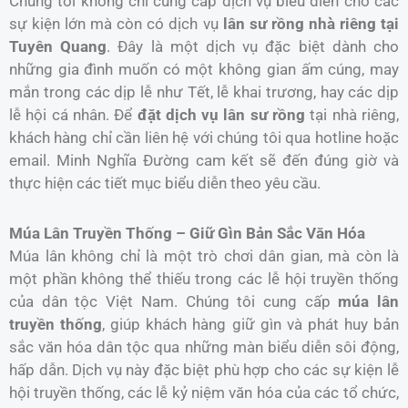
Chúng tôi không chỉ cung cấp dịch vụ biểu diễn cho các
sự kiện lớn mà còn có dịch vụ
lân sư rồng nhà riêng tại
Tuyên Quang
. Đây là một dịch vụ đặc biệt dành cho
những gia đình muốn có một không gian ấm cúng, may
mắn trong các dịp lễ như Tết, lễ khai trương, hay các dịp
lễ hội cá nhân. Để
đặt dịch vụ lân sư rồng
tại nhà riêng,
khách hàng chỉ cần liên hệ với chúng tôi qua hotline hoặc
email. Minh Nghĩa Đường cam kết sẽ đến đúng giờ và
thực hiện các tiết mục biểu diễn theo yêu cầu.
Múa Lân Truyền Thống – Giữ Gìn Bản Sắc Văn Hóa
Múa lân không chỉ là một trò chơi dân gian, mà còn là
một phần không thể thiếu trong các lễ hội truyền thống
của dân tộc Việt Nam. Chúng tôi cung cấp
múa lân
truyền thống
, giúp khách hàng giữ gìn và phát huy bản
sắc văn hóa dân tộc qua những màn biểu diễn sôi động,
hấp dẫn. Dịch vụ này đặc biệt phù hợp cho các sự kiện lễ
hội truyền thống, các lễ kỷ niệm văn hóa của các tổ chức,