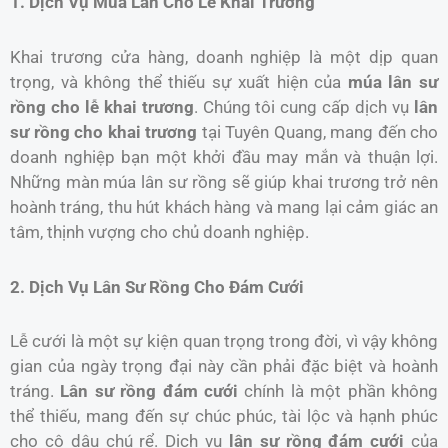
1. Dịch Vụ Múa Lân Cho Lễ Khai Trương
Khai trương cửa hàng, doanh nghiệp là một dịp quan
trọng, và không thể thiếu sự xuất hiện của
múa lân sư
rồng cho lễ khai trương
. Chúng tôi cung cấp dịch vụ
lân
sư rồng cho khai trương
tại Tuyên Quang, mang đến cho
doanh nghiệp bạn một khởi đầu may mắn và thuận lợi.
Những màn múa lân sư rồng sẽ giúp khai trương trở nên
hoành tráng, thu hút khách hàng và mang lại cảm giác an
tâm, thịnh vượng cho chủ doanh nghiệp.
2. Dịch Vụ Lân Sư Rồng Cho Đám Cưới
Lễ cưới là một sự kiện quan trọng trong đời, vì vậy không
gian của ngày trọng đại này cần phải đặc biệt và hoành
tráng.
Lân sư rồng đám cưới
chính là một phần không
thể thiếu, mang đến sự chúc phúc, tài lộc và hạnh phúc
cho cô dâu chú rể. Dịch vụ
lân sư rồng đám cưới
của