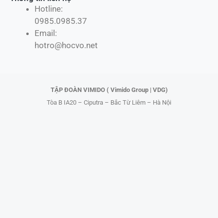
Hotline:
e
w
t
t
0985.0985.37
b
i
o
u
Email:
o
t
k
b
hotro@hocvo.net
o
t
e
k
e
r
TẬP ĐOÀN VIMIDO ( Vimido Group | VDG)
Tòa B IA20 – Ciputra – Bắc Từ Liêm – Hà Nội