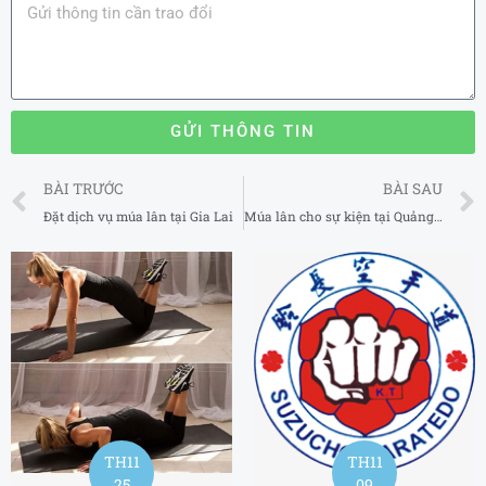
GỬI THÔNG TIN
Prev
BÀI TRƯỚC
BÀI SAU
Đặt dịch vụ múa lân tại Gia Lai
Múa lân cho sự kiện tại Quảng Ninh
TH11
TH11
25
09