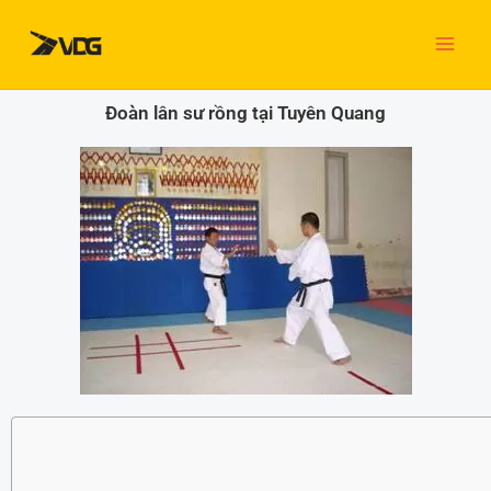
Nhảy
tới
nội
dung
Đoàn lân sư rồng tại Tuyên Quang