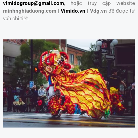
vimidogroup@gmail.com
, hoặc truy cập website
minhnghiaduong.com |
Vimido.vn
| Vdg.vn
để được tư
vấn chi tiết.