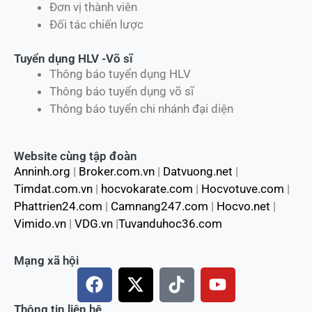
Đơn vị thành viên
Đối tác chiến lược
Tuyển dụng HLV -Võ sĩ
Thông báo tuyển dụng HLV
Thông báo tuyển dụng võ sĩ
Thông báo tuyển chi nhánh đại diện
Website cùng tập đoàn
Anninh.org
|
Broker.com.vn
|
Datvuong.net
|
Timdat.com.vn
|
hocvokarate.com
|
Hocvotuve.com
|
Phattrien24.com
|
Camnang247.com
|
Hocvo.net
|
Vimido.vn
|
VDG.vn
|
Tuvanduhoc36.com
Mạng xã hội
F
X
T
Y
a
-
i
o
c
t
k
u
Thông tin liên hệ