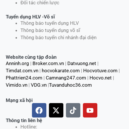
Đối tác chiến lược
Tuyển dụng HLV -Võ sĩ
Thông báo tuyển dụng HLV
Thông báo tuyển dụng võ sĩ
Thông báo tuyển chi nhánh đại diện
Website cùng tập đoàn
Anninh.org
|
Broker.com.vn
|
Datvuong.net
|
Timdat.com.vn
|
hocvokarate.com
|
Hocvotuve.com
|
Phattrien24.com
|
Camnang247.com
|
Hocvo.net
|
Vimido.vn
|
VDG.vn
|
Tuvanduhoc36.com
Mạng xã hội
F
X
T
Y
a
-
i
o
c
t
k
u
Thông tin liên hệ
Hotline:
e
w
t
t