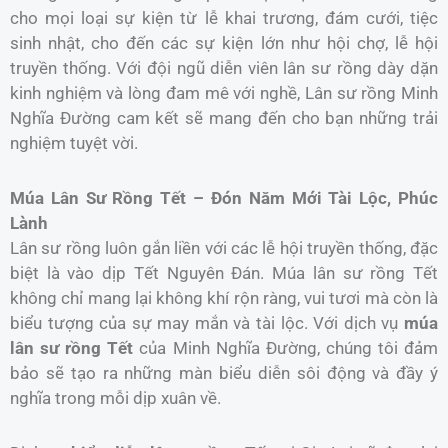
cho mọi loại sự kiện từ lễ khai trương, đám cưới, tiệc
sinh nhật, cho đến các sự kiện lớn như hội chợ, lễ hội
truyền thống. Với đội ngũ diễn viên lân sư rồng dày dặn
kinh nghiệm và lòng đam mê với nghề, Lân sư rồng Minh
Nghĩa Đường cam kết sẽ mang đến cho bạn những trải
nghiệm tuyệt vời.
Múa Lân Sư Rồng Tết – Đón Năm Mới Tài Lộc, Phúc
Lành
Lân sư rồng luôn gắn liền với các lễ hội truyền thống, đặc
biệt là vào dịp Tết Nguyên Đán. Múa lân sư rồng Tết
không chỉ mang lại không khí rộn ràng, vui tươi mà còn là
biểu tượng của sự may mắn và tài lộc. Với dịch vụ
múa
lân sư rồng Tết
của Minh Nghĩa Đường, chúng tôi đảm
bảo sẽ tạo ra những màn biểu diễn sôi động và đầy ý
nghĩa trong mỗi dịp xuân về.