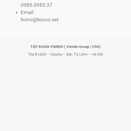
0985.0985.37
b
i
o
u
Email:
o
t
k
b
hotro@hocvo.net
o
t
e
k
e
r
TẬP ĐOÀN VIMIDO ( Vimido Group | VDG)
Tòa B IA20 – Ciputra – Bắc Từ Liêm – Hà Nội