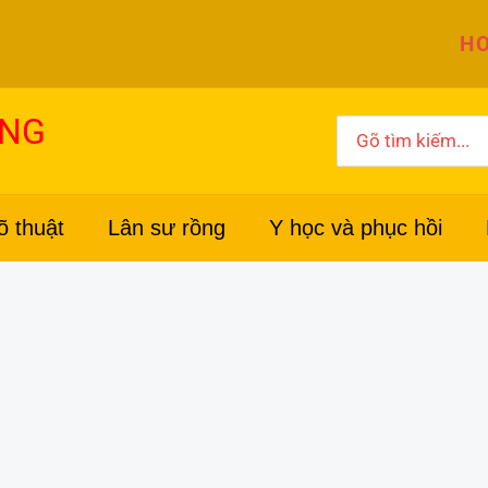
HO
ỜNG
Search
for:
õ thuật
Lân sư rồng
Y học và phục hồi