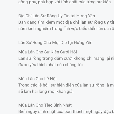
công phu, phù hợp với tính chất của từng sự kiện.
Địa Chỉ Lân Sư Rồng Uy Tín tại Hưng Yên
Bạn đang tìm kiếm một
địa chỉ lân sư rồng uy tí
năm kinh nghiệm trong lĩnh vực biểu diễn lân sư r
Lân Sư Rồng Cho Mọi Dịp tại Hưng Yên
Múa Lân Cho Sự Kiện Cưới Hỏi
Lân sư rồng trong đám cưới không chỉ mang lại 
được yêu thích nhất của chúng tôi.
Múa Lân Cho Lễ Hội
Trong các lễ hội, sự hiện diện của lân sư rồng là 
sẽ làm hài lòng mọi khán giả.
Múa Lân Cho Tiệc Sinh Nhật
Biến ngày sinh nhật của bạn thành một ngày đặc b