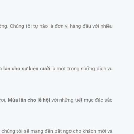
ởng. Chúng tôi tự hào là đơn vị hàng đầu với nhiều
 lân cho sự kiện cưới
là một trong những dịch vụ
ươi.
Múa lân cho lễ hội
với những tiết mục đặc sắc
a chúng tôi sẽ mang đến bất ngờ cho khách mời và