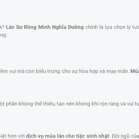
n
?
Lân Sư Rồng Minh Nghĩa Đường
chính là lựa chọn lý tư
ồng.
niềm vui mà còn biểu trưng cho sự hòa hợp và may mắn.
Múa
một phần không thể thiếu, tạo nên không khí rộn ràng và vui t
iệt hơn với
dịch vụ múa lân cho tiệc sinh nhật
. Đội ngũ củ