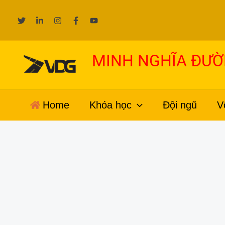
Nhảy
tới
nội
dung
MINH NGHĨA ĐƯ
Home
Khóa học
Đội ngũ
V