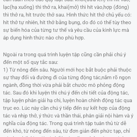
lạc(hạ xuống) thì thở ra, khai(mở) thì hít vào,hợp (đóng)
thì thở ra, hít trước thở sau. Hình thức hít thở chủ yếu có:
hít thở tự nhiên, hít thở bằng bụng, do đó có thể tùy theo
sự biến hóa của từng tư thế và yêu cầu của kình lực mà
áp dụng hình thức nào cho phù hợp.
Ngoài ra trong quá trình luyện tập cũng cần phải chú ý
đến một số quy tắc sau:
1) Từ nông đến sâu. Người mới học bắt buộc phải thuộc
sự thay đổi và đường đi của từng động tác,nắm rõ ngọn
ngành, đồng thời vừa phải bắt chước mô phỏng động
tác. Sau đó khi luyện thì chú ý đến chi tiết của động tác,
tập luyện phân giải hạ chi, luyện hoàn chỉnh động tác qua
trục eo. Lúc này cần chú ý tiếp đến sự kết hợp của động
tác và nhịp thở, ý thức và thần thái, phân giải nội hàm và ý
nghĩa của động tác. Trong quá trình tập tuân thủ từ dễ
đến khó, từ nông đến sâu, từ đơn giản đến phức tạp, chỉ