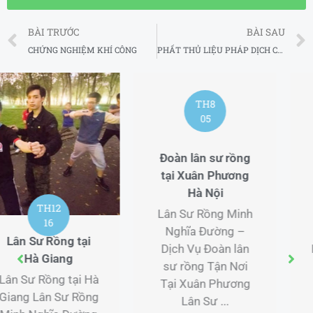
Prev
BÀI TRƯỚC
BÀI SAU
CHỨNG NGHIỆM KHÍ CÔNG
PHẤT THỦ LIỆU PHÁP DỊCH CÂN KINH
TH8
06
Đặt dịch vụ múa
lân tại Khương
Đình Hà Nội
TH10
Lân Sư Rồng Minh
31
Nghĩa Đường –
Giảng dạy võ thuật
Dịch Vụ Đặt dịch vụ
Sự kiện MMA uy
múa lân Tận Nơi
tín tại Quận 1 TP
Tại Khương Đình
Hồ Chí Minh
Lân ...