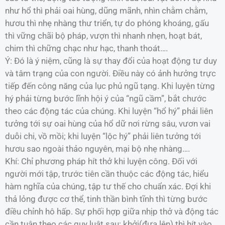
như hổ thì phải oai hùng, dũng mãnh, nhìn chằm chằm,
hươu thì nhẹ nhàng thư triển, tự do phóng khoáng, gấu
thì vững chãi bộ pháp, vượn thì nhanh nhẹn, hoạt bát,
chim thì chững chạc như hạc, thanh thoát….
Ý: Đó là ý niệm, cũng là sự thay đổi của hoạt động tư duy
và tâm trạng của con người. Điều này có ảnh hưởng trực
tiếp đến công năng của lục phủ ngũ tạng. Khi luyện từng
hý phải từng bước lĩnh hội ý của “ngũ cầm”, bắt chước
theo các động tác của chúng. Khi luyện “hổ hý” phải liên
tưởng tới sự oai hùng của hổ dữ nơi rừng sâu, vươn vai
duỗi chi, vồ mồi; khi luyện “lộc hý” phải liên tưởng tới
hươu sao ngoài thảo nguyên, mại bộ nhẹ nhàng….
Khí: Chỉ phương pháp hít thở khi luyện công. Đối với
người mới tập, trước tiên cần thuộc các động tác, hiểu
hàm nghĩa của chúng, tập tư thế cho chuẩn xác. Đợi khi
thả lỏng được cơ thể, tinh thần bình tĩnh thì từng bước
điều chỉnh hô hấp. Sự phối hợp giữa nhịp thở và động tác
cần tuân theo các quy luật sau: khởi(đưa lên) thì hít vào,