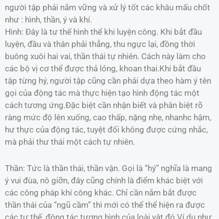
người tập phải nắm vững và xử lý tốt các khâu mấu chốt
như : hình, thần, ý và khí.
Hình: Đây là tư thế hình thể khi luyện công. Khi bắt đầu
luyện, đầu và thân phải thẳng, thu ngực lại, đồng thời
buông xuôi hai vai, thần thái tự nhiên. Cách này làm cho
các bộ vị cơ thể được thả lỏng, khoan thai.Khi bắt đầu
tập từng hý, người tập cũng cần phải dựa theo hàm ý tên
gọi của động tác mà thực hiện tạo hình động tác một
cách tương ứng.Đặc biệt cần nhận biết và phân biệt rõ
ràng mức độ lên xuống, cao thấp, nặng nhẹ, nhanhc hậm,
hư thực của động tác, tuyệt đối không được cứng nhắc,
mà phải thư thái một cách tự nhiên.
Thần: Tức là thần thái, thần vận. Gọi là “hý” nghĩa là mang
ý vui đùa, nô giỡn, đây cũng chính là điểm khác biệt với
các công pháp khí công khác. Chỉ cần nắm bắt được
thần thái của “ngũ cầm” thì mới có thể thể hiện ra được
các tư thế, động tác tượng hình của loài vật đó.Ví dụ như