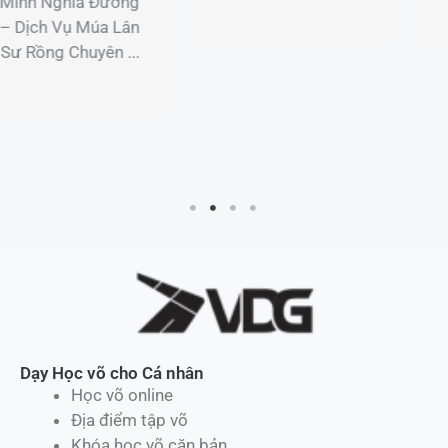
Giảng dạy võ thuật
Sự kiện MMA uy
tín tại Quận 1 TP
Hồ Chí Minh Khám
Phá Thế Giới ...
Dạy Học võ cho Cá nhân
Học võ online
Địa điểm tập võ
Khóa học võ căn bản