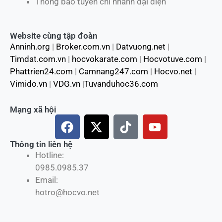
Thông báo tuyển chi nhánh đại diện
Website cùng tập đoàn
Anninh.org
|
Broker.com.vn
|
Datvuong.net
|
Timdat.com.vn
|
hocvokarate.com
|
Hocvotuve.com
|
Phattrien24.com
|
Camnang247.com
|
Hocvo.net
|
Vimido.vn
|
VDG.vn
|
Tuvanduhoc36.com
Mạng xã hội
F
X
T
Y
a
-
i
o
c
t
k
u
Thông tin liên hệ
Hotline:
e
w
t
t
0985.0985.37
b
i
o
u
Email:
o
t
k
b
hotro@hocvo.net
o
t
e
k
e
r