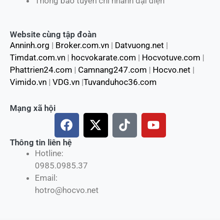
Thông báo tuyển chi nhánh đại diện
Website cùng tập đoàn
Anninh.org
|
Broker.com.vn
|
Datvuong.net
|
Timdat.com.vn
|
hocvokarate.com
|
Hocvotuve.com
|
Phattrien24.com
|
Camnang247.com
|
Hocvo.net
|
Vimido.vn
|
VDG.vn
|
Tuvanduhoc36.com
Mạng xã hội
F
X
T
Y
a
-
i
o
c
t
k
u
Thông tin liên hệ
Hotline:
e
w
t
t
0985.0985.37
b
i
o
u
Email:
o
t
k
b
hotro@hocvo.net
o
t
e
k
e
r