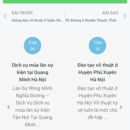
Prev
BÀI TRƯỚC
BÀI SAU
Giảng dạy võ thuật ở Quận Hoàn Kiếm Hà Nội
Võ đường ở Huyện Thạch Thất Hà Nội
TH8
TH4
06
14
Dịch vụ múa lân sự
Đào tạo võ thuật ở
kiện tại Quang
Huyện Phú Xuyên
Minh Hà Nội
Hà Nội
Lân Sư Rồng Minh
Đào tạo võ thuật ở
Nghĩa Đường –
Huyện Phú Xuyên
Dịch Vụ Dịch vụ
Hà Nội Võ thuật tự
múa lân sự kiện
vệ luôn là một chủ
Tận Nơi Tại Quang
đề hấp ...
Minh ...