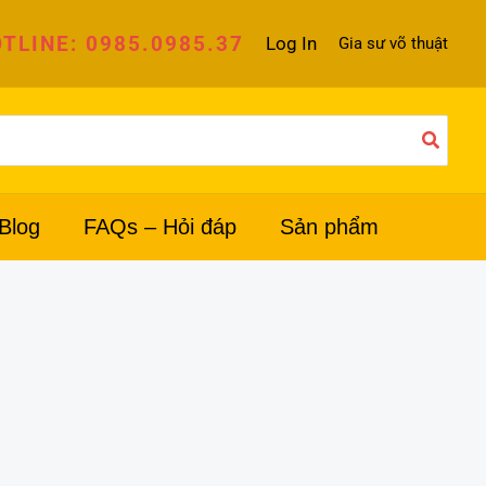
TLINE: 0985.0985.37
Log In
Gia sư võ thuật
Blog
FAQs – Hỏi đáp
Sản phẩm