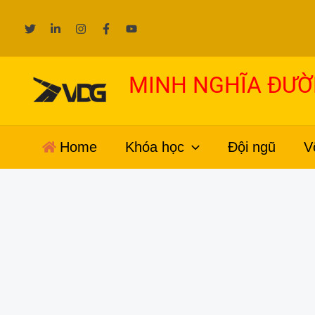
Nhảy
tới
nội
dung
MINH NGHĨA ĐƯ
Home
Khóa học
Đội ngũ
V