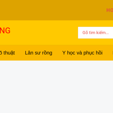
HO
ỜNG
Search
for:
õ thuật
Lân sư rồng
Y học và phục hồi