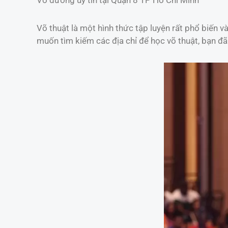
Võ đường uy tín tại Quận 8 TP Hồ Chí Minh
Võ thuật là một hình thức tập luyện rất phổ biến 
muốn tìm kiếm các địa chỉ để học võ thuật, bạn đ