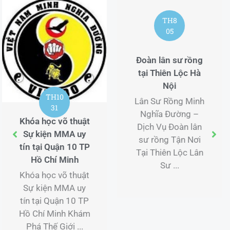
TH8
TH8
05
06
Đoàn lân sư rồng
Múa lân theo yêu
tại Thiên Lộc Hà
cầu tại Nội Bài Hà
Nội
Nội
Lân Sư Rồng Minh
Lân Sư Rồng Minh
Nghĩa Đường –
Nghĩa Đường –
Dịch Vụ Đoàn lân
Dịch Vụ Múa lân
sư rồng Tận Nơi
theo yêu cầu Tận
Tại Thiên Lộc Lân
Nơi Tại Nội Bài Lân
Sư ...
...