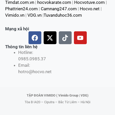
Timdat.com.vn
|
hocvokarate.com
|
Hocvotuve.com
|
Phattrien24.com
|
Camnang247.com
|
Hocvo.net
|
Vimido.vn
|
VDG.vn
|
Tuvanduhoc36.com
Mạng xã hội
F
X
T
Y
a
-
i
o
c
t
k
u
Thông tin liên hệ
Hotline:
e
w
t
t
0985.0985.37
b
i
o
u
Email:
o
t
k
b
hotro@hocvo.net
o
t
e
k
e
r
TẬP ĐOÀN VIMIDO ( Vimido Group | VDG)
Tòa B IA20 – Ciputra – Bắc Từ Liêm – Hà Nội