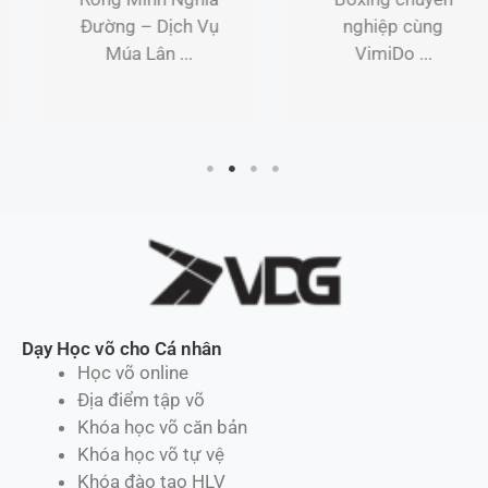
nghiệp cùng
Hóa – Trải nghiệm
VimiDo ...
Boxing chuyên
nghiệp ...
Dạy Học võ cho Cá nhân
Học võ online
Địa điểm tập võ
Khóa học võ căn bản
Khóa học võ tự vệ
Khóa đào tạo HLV