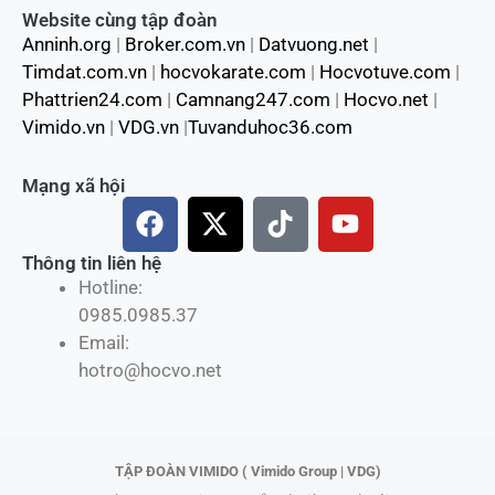
Website cùng tập đoàn
Anninh.org
|
Broker.com.vn
|
Datvuong.net
|
Timdat.com.vn
|
hocvokarate.com
|
Hocvotuve.com
|
Phattrien24.com
|
Camnang247.com
|
Hocvo.net
|
Vimido.vn
|
VDG.vn
|
Tuvanduhoc36.com
Mạng xã hội
F
X
T
Y
a
-
i
o
c
t
k
u
Thông tin liên hệ
Hotline:
e
w
t
t
0985.0985.37
b
i
o
u
Email:
o
t
k
b
hotro@hocvo.net
o
t
e
k
e
r
TẬP ĐOÀN VIMIDO ( Vimido Group | VDG)