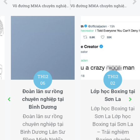
Võ đường MMA chuyên nghiệp uy tín tại Quận 3 TP Hồ Chí Minh
Võ đường MMA chuyên nghiệp uy tín tại Quận 5 TP Hồ Chí Minh
TH12
TH12
02
14
Lớp học Boxing tại
Phòng tập Boxing
Sơn La
gần tôi tại Thanh
Hóa
Lớp học Boxing tại
Sơn La Lớp học
Phòng tập Boxing
Boxing tại Sơn La
gần tôi tại Thanh
– Trải nghiệm
Hóa Lớp học
Boxing chuyên
Boxing tại Thanh