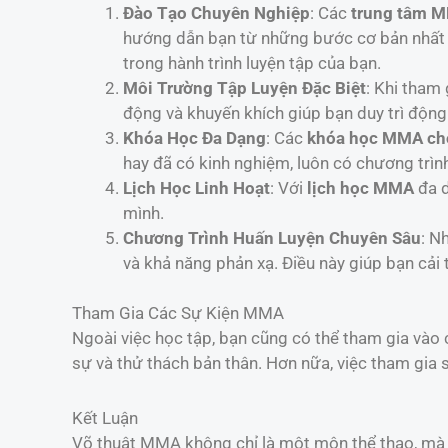
Đào Tạo Chuyên Nghiệp
: Các
trung tâm 
hướng dẫn bạn từ những bước cơ bản nhất 
trong hành trình luyện tập của bạn.
Môi Trường Tập Luyện Đặc Biệt
: Khi tham
động và khuyến khích giúp bạn duy trì động
Khóa Học Đa Dạng
: Các
khóa học MMA cho
hay đã có kinh nghiệm, luôn có chương trìn
Lịch Học Linh Hoạt
: Với
lịch học MMA
đa d
mình.
Chương Trình Huấn Luyện Chuyên Sâu
: N
và khả năng phản xạ. Điều này giúp bạn cải 
Tham Gia Các Sự Kiện MMA
Ngoài việc học tập, bạn cũng có thể tham gia vào
sự và thử thách bản thân. Hơn nữa, việc tham gia
Kết Luận
Võ thuật MMA không chỉ là một môn thể thao, mà 