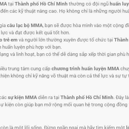
MMA
tại
Thành phố Hồ Chí Minh
thường có đội ngũ
huấn lu
đến các kỹ thuật nâng cao. Họ không chỉ là những người hu
 gia
câu lạc bộ MMA
, bạn sẽ được hòa mình vào một cộng đồ
 lực và đạt được kết quả tốt hơn.
 trẻ em
và người lớn thường xuyên được tổ chức tại
Thành
h huấn luyện phù hợp với bạn.
ạng và linh hoạt, bạn có thể dễ dàng sắp xếp thời gian phù
hiều trung tâm cung cấp
chương trình huấn luyện MMA
chuy
thiện không chỉ kỹ năng võ thuật mà còn cả thể lực và sự tự t
 các
sự kiện MMA
diễn ra tại
Thành phố Hồ Chí Minh
. Đây l
 sự kiện còn giúp bạn mở rộng mối quan hệ trong cộng đồng 
còn là một lối sống. Đừng ngần ngại mà hãy tìm kiếm một
l