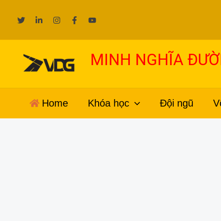
Nhảy
tới
nội
dung
MINH NGHĨA ĐƯ
Home
Khóa học
Đội ngũ
V