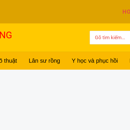
HO
ỜNG
Search
for:
õ thuật
Lân sư rồng
Y học và phục hồi