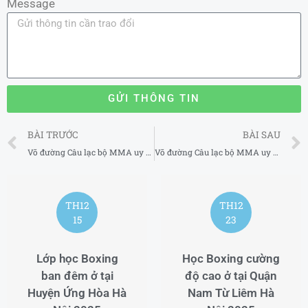
Message
GỬI THÔNG TIN
Prev
BÀI TRƯỚC
BÀI SAU
Võ đường Câu lạc bộ MMA uy tín tại Quận 5 TP Hồ Chí Minh
Võ đường Câu lạc bộ MMA uy tín tại Quận 7 TP Hồ Chí Minh
TH12
TH12
15
23
Lớp học Boxing
Học Boxing cường
ban đêm ở tại
độ cao ở tại Quận
Huyện Ứng Hòa Hà
Nam Từ Liêm Hà