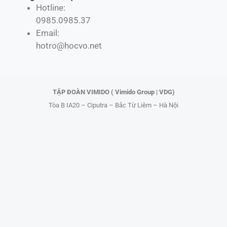
Hotline:
e
w
t
t
0985.0985.37
b
i
o
u
Email:
o
t
k
b
hotro@hocvo.net
o
t
e
k
e
r
TẬP ĐOÀN VIMIDO ( Vimido Group | VDG)
Tòa B IA20 – Ciputra – Bắc Từ Liêm – Hà Nội