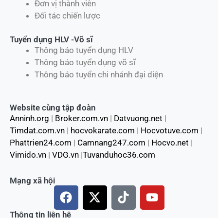
Đơn vị thành viên
Đối tác chiến lược
Tuyển dụng HLV -Võ sĩ
Thông báo tuyển dụng HLV
Thông báo tuyển dụng võ sĩ
Thông báo tuyển chi nhánh đại diện
Website cùng tập đoàn
Anninh.org
|
Broker.com.vn
|
Datvuong.net
|
Timdat.com.vn
|
hocvokarate.com
|
Hocvotuve.com
|
Phattrien24.com
|
Camnang247.com
|
Hocvo.net
|
Vimido.vn
|
VDG.vn
|
Tuvanduhoc36.com
Mạng xã hội
F
X
T
Y
a
-
i
o
c
t
k
u
Thông tin liên hệ