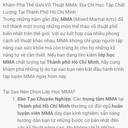
Khám Phá Thế Giới Võ Thuật MMA: Địa Chỉ Học Tập Chất
Lượng Tại Thành Phố Hồ Chí Minh
Trong những năm gần đây,
MMA
(Mixed Martial Arts) đã
trở thành một trong những môn thể thao võ thuật phổ
biến nhất trên thế giới. Với sự kết hợp của nhiều phong
cách võ thuật khác nhau, MMA không chỉ giúp người tập
nâng cao sức khỏe mà còn trang bị cho họ những kỹ
năng tự vệ cần thiết. Nếu bạn đang tìm kiếm
lớp học
MMA
chất lượng tại
Thành phố Hồ Chí Minh
, hãy cùng
khám phá những lý do tại sao bạn nên bắt đầu hành trình
tập luyện MMA ngay hôm nay.
Tại Sao Nên Chọn Lớp Học MMA?
Đào Tạo Chuyên Nghiệp
: Các
trung tâm MMA
tại
Thành phố Hồ Chí Minh
thường có đội ngũ
huấn
luyện viên MMA
dày dạn kinh nghiệm, sẵn sàng
hướng dẫn bạn từ những bước cơ bản nhất đến
các kỹ thuật nâng cao. Họ không chỉ là những