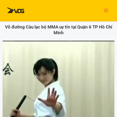
Nhảy
tới
nội
dung
Võ đường Câu lạc bộ MMA uy tín tại Quận 6 TP Hồ Chí
Minh