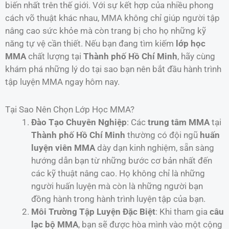
biến nhất trên thế giới. Với sự kết hợp của nhiều phong
cách võ thuật khác nhau, MMA không chỉ giúp người tập
nâng cao sức khỏe mà còn trang bị cho họ những kỹ
năng tự vệ cần thiết. Nếu bạn đang tìm kiếm
lớp học
MMA
chất lượng tại
Thành phố Hồ Chí Minh
, hãy cùng
khám phá những lý do tại sao bạn nên bắt đầu hành trình
tập luyện MMA ngay hôm nay.
Tại Sao Nên Chọn Lớp Học MMA?
Đào Tạo Chuyên Nghiệp
: Các
trung tâm MMA
tại
Thành phố Hồ Chí Minh
thường có đội ngũ
huấn
luyện viên MMA
dày dạn kinh nghiệm, sẵn sàng
hướng dẫn bạn từ những bước cơ bản nhất đến
các kỹ thuật nâng cao. Họ không chỉ là những
người huấn luyện mà còn là những người bạn
đồng hành trong hành trình luyện tập của bạn.
Môi Trường Tập Luyện Đặc Biệt
: Khi tham gia
câu
lạc bộ MMA
, bạn sẽ được hòa mình vào một cộng