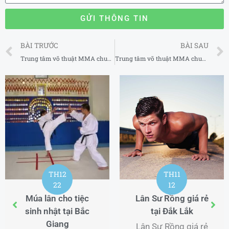
GỬI THÔNG TIN
Prev
BÀI TRƯỚC
BÀI SAU
Trung tâm võ thuật MMA chuyên nghiệp uy tín tại Bình Thạnh TP Hồ Chí Minh
Trung tâm võ thuật MMA chuyên nghiệp uy tín tại Phú Nhuận TP Hồ Chí Minh
TH8
06
Đặt dịch vụ lân sư
rồng tại Kiều Phú
Hà Nội
TH12
Lân Sư Rồng Minh
14
Nghĩa Đường –
Câu lạc bộ Boxing
Dịch Vụ Đặt dịch vụ
chuyên nghiệp tại
lân sư rồng Tận
Đắk Lắk