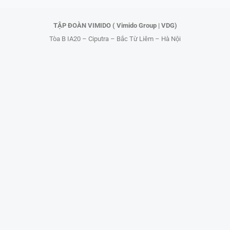
r
TẬP ĐOÀN VIMIDO ( Vimido Group | VDG)
Tòa B IA20 – Ciputra – Bắc Từ Liêm – Hà Nội