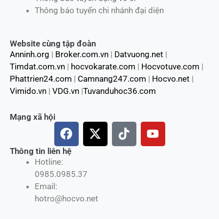
Thông báo tuyển chi nhánh đại diện
Website cùng tập đoàn
Anninh.org
|
Broker.com.vn
|
Datvuong.net
|
Timdat.com.vn
|
hocvokarate.com
|
Hocvotuve.com
|
Phattrien24.com
|
Camnang247.com
|
Hocvo.net
|
Vimido.vn
|
VDG.vn
|
Tuvanduhoc36.com
Mạng xã hội
F
X
T
Y
a
-
i
o
c
t
k
u
Thông tin liên hệ
Hotline:
e
w
t
t
0985.0985.37
b
i
o
u
Email:
o
t
k
b
hotro@hocvo.net
o
t
e
k
e