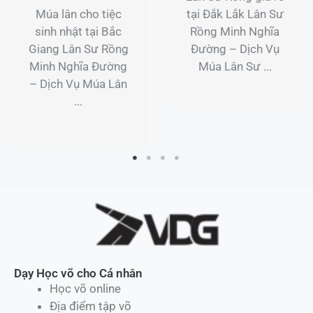
Nơi Tại Kiều Phú ...
Câu lạc bộ Boxing
chuyên nghiệp tại
Đắk Lắk Lớp học
Boxing tại Đắk Lắk
– Trải nghiệm
Boxing chuyên ...
Dạy Học võ cho Cá nhân
Học võ online
Địa điểm tập võ