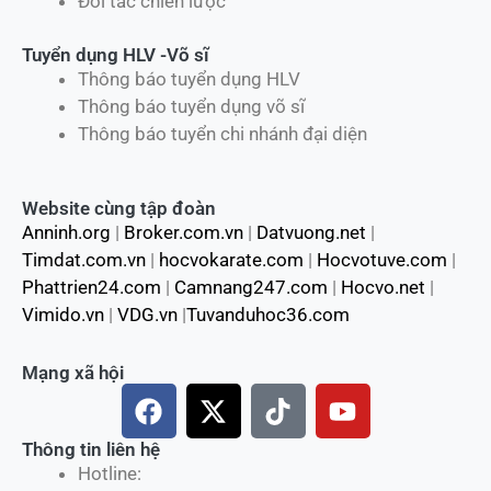
Đối tác chiến lược
Tuyển dụng HLV -Võ sĩ
Thông báo tuyển dụng HLV
Thông báo tuyển dụng võ sĩ
Thông báo tuyển chi nhánh đại diện
Website cùng tập đoàn
Anninh.org
|
Broker.com.vn
|
Datvuong.net
|
Timdat.com.vn
|
hocvokarate.com
|
Hocvotuve.com
|
Phattrien24.com
|
Camnang247.com
|
Hocvo.net
|
Vimido.vn
|
VDG.vn
|
Tuvanduhoc36.com
Mạng xã hội
F
X
T
Y
a
-
i
o
c
t
k
u
Thông tin liên hệ
Hotline:
e
w
t
t