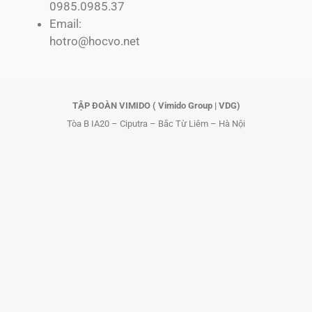
0985.0985.37
b
i
o
u
Email:
o
t
k
b
hotro@hocvo.net
o
t
e
k
e
r
TẬP ĐOÀN VIMIDO ( Vimido Group | VDG)
Tòa B IA20 – Ciputra – Bắc Từ Liêm – Hà Nội