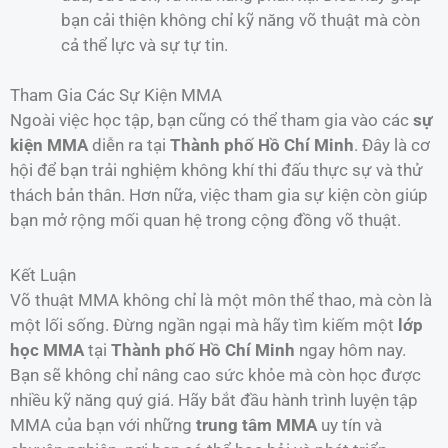
bạn cải thiện không chỉ kỹ năng võ thuật mà còn
cả thể lực và sự tự tin.
Tham Gia Các Sự Kiện MMA
Ngoài việc học tập, bạn cũng có thể tham gia vào các
sự
kiện MMA
diễn ra tại
Thành phố Hồ Chí Minh
. Đây là cơ
hội để bạn trải nghiệm không khí thi đấu thực sự và thử
thách bản thân. Hơn nữa, việc tham gia sự kiện còn giúp
bạn mở rộng mối quan hệ trong cộng đồng võ thuật.
Kết Luận
Võ thuật MMA không chỉ là một môn thể thao, mà còn là
một lối sống. Đừng ngần ngại mà hãy tìm kiếm một
lớp
học MMA
tại
Thành phố Hồ Chí Minh
ngay hôm nay.
Bạn sẽ không chỉ nâng cao sức khỏe mà còn học được
nhiều kỹ năng quý giá. Hãy bắt đầu hành trình luyện tập
MMA của bạn với những
trung tâm MMA
uy tín và