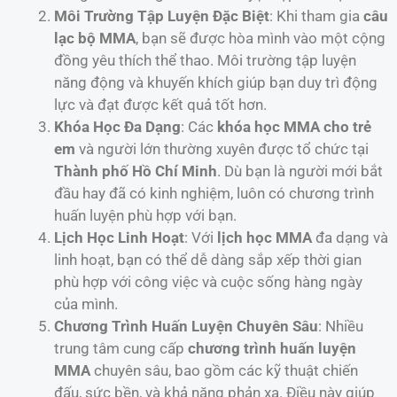
Môi Trường Tập Luyện Đặc Biệt
: Khi tham gia
câu
lạc bộ MMA
, bạn sẽ được hòa mình vào một cộng
đồng yêu thích thể thao. Môi trường tập luyện
năng động và khuyến khích giúp bạn duy trì động
lực và đạt được kết quả tốt hơn.
Khóa Học Đa Dạng
: Các
khóa học MMA cho trẻ
em
và người lớn thường xuyên được tổ chức tại
Thành phố Hồ Chí Minh
. Dù bạn là người mới bắt
đầu hay đã có kinh nghiệm, luôn có chương trình
huấn luyện phù hợp với bạn.
Lịch Học Linh Hoạt
: Với
lịch học MMA
đa dạng và
linh hoạt, bạn có thể dễ dàng sắp xếp thời gian
phù hợp với công việc và cuộc sống hàng ngày
của mình.
Chương Trình Huấn Luyện Chuyên Sâu
: Nhiều
trung tâm cung cấp
chương trình huấn luyện
MMA
chuyên sâu, bao gồm các kỹ thuật chiến
đấu, sức bền, và khả năng phản xạ. Điều này giúp