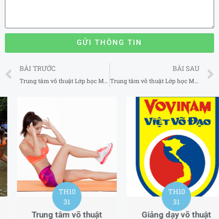
GỬI THÔNG TIN
Prev
BÀI TRƯỚC
BÀI SAU
Trung tâm võ thuật Lớp học MMA uy tín tại Phú Nhuận TP Hồ Chí Minh
Trung tâm võ thuật Lớp học MMA uy tín tại Tân Phú TP Hồ Chí Minh
TH8
06
Dịch vụ múa lân sự
kiện tại Từ Liêm
Hà Nội
TH10
Lân Sư Rồng Minh
31
Nghĩa Đường –
Giảng dạy võ thuật