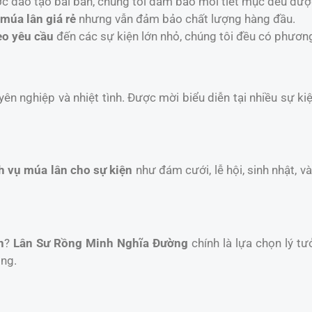
ợc đào tạo bài bản, chúng tôi đảm bảo mỗi tiết mục đều đượ
 múa lân giá rẻ
nhưng vẫn đảm bảo chất lượng hàng đầu.
eo yêu cầu
đến các sự kiện lớn nhỏ, chúng tôi đều có phươn
yên nghiệp và nhiệt tình. Được mời biểu diễn tại nhiều sự k
h vụ múa lân cho sự kiện
như đám cưới, lễ hội, sinh nhật, 
n
?
Lân Sư Rồng Minh Nghĩa Đường
chính là lựa chọn lý tư
ồng.