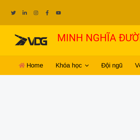
Nhảy
tới
nội
dung
MINH NGHĨA ĐƯ
Home
Khóa học
Đội ngũ
V