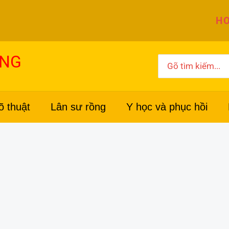
HO
ỜNG
Search
for:
õ thuật
Lân sư rồng
Y học và phục hồi