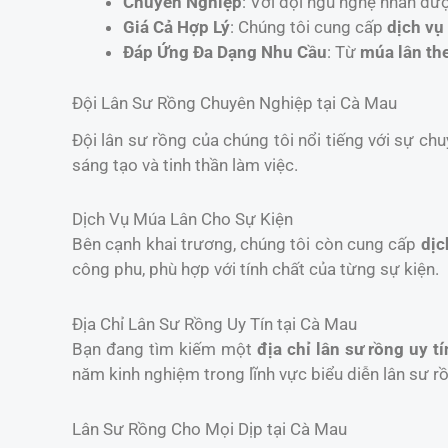
Chuyên Nghiệp
: Với đội ngũ nghệ nhân đư
Giá Cả Hợp Lý
: Chúng tôi cung cấp
dịch vụ
Đáp Ứng Đa Dạng Nhu Cầu
: Từ
múa lân th
Đội Lân Sư Rồng Chuyên Nghiệp tại Cà Mau
Đội lân sư rồng của chúng tôi nổi tiếng với sự chu
sáng tạo và tinh thần làm việc.
Dịch Vụ Múa Lân Cho Sự Kiện
Bên cạnh khai trương, chúng tôi còn cung cấp
dịc
công phu, phù hợp với tính chất của từng sự kiện.
Địa Chỉ Lân Sư Rồng Uy Tín tại Cà Mau
Bạn đang tìm kiếm một
địa chỉ lân sư rồng uy tí
năm kinh nghiệm trong lĩnh vực biểu diễn lân sư r
Lân Sư Rồng Cho Mọi Dịp tại Cà Mau