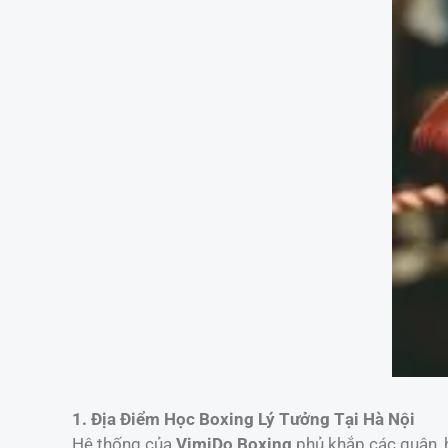
1. Địa Điểm Học Boxing Lý Tưởng Tại Hà Nội
Hệ thống của
VimiDo Boxing
phủ khắp các quận, h