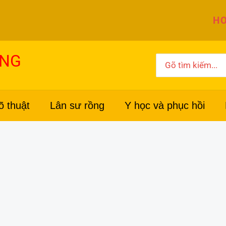
HO
ỜNG
Search
for:
õ thuật
Lân sư rồng
Y học và phục hồi