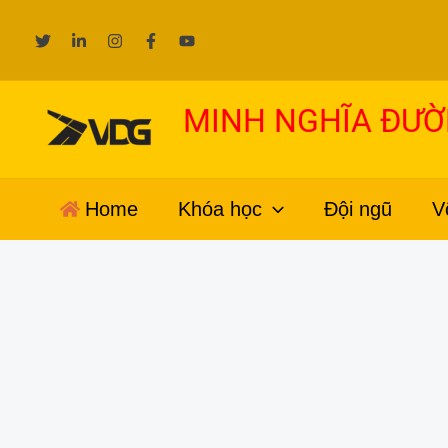
Nhảy
tới
nội
dung
MINH NGHĨA ĐƯ
Home
Khóa học
Đội ngũ
V