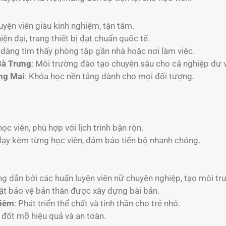
luyện viên giàu kinh nghiệm, tận tâm.
iện đại, trang thiết bị đạt chuẩn quốc tế.
 dàng tìm thấy phòng tập gần nhà hoặc nơi làm việc.
Bà Trưng
: Môi trường đào tạo chuyên sâu cho cả nghiệp dư 
ng Mai
: Khóa học nền tảng dành cho mọi đối tượng.
g
ọc viên, phù hợp với lịch trình bận rộn.
ạy kèm từng học viên, đảm bảo tiến bộ nhanh chóng.
g dẫn bởi các huấn luyện viên nữ chuyên nghiệp, tạo môi trư
uật bảo vệ bản thân được xây dựng bài bản.
Liêm
: Phát triển thể chất và tinh thần cho trẻ nhỏ.
đốt mỡ hiệu quả và an toàn.