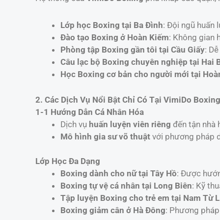
Lớp học Boxing tại Ba Đình
: Đội ngũ huấn 
Đào tạo Boxing ở Hoàn Kiếm
: Không gian h
Phòng tập Boxing gần tôi tại Cầu Giấy
: Dễ
Câu lạc bộ Boxing chuyên nghiệp tại Hai 
Học Boxing cơ bản cho người mới tại Hoà
2. Các Dịch Vụ Nổi Bật Chỉ Có Tại VimiDo Boxin
1-1 Hướng Dẫn Cá Nhân Hóa
Dịch vụ
huấn luyện viên riêng
đến tận nhà h
Mô hình gia sư võ thuật
với phương pháp d
Lớp Học Đa Dạng
Boxing dành cho nữ tại Tây Hồ
: Được hướn
Boxing tự vệ cá nhân tại Long Biên
: Kỹ th
Tập luyện Boxing cho trẻ em tại Nam Từ 
Boxing giảm cân ở Hà Đông
: Phương pháp 