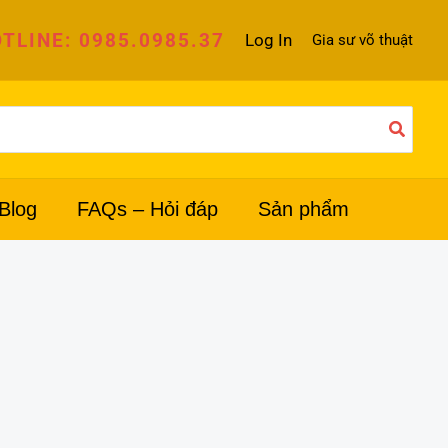
TLINE: 0985.0985.37
Log In
Gia sư võ thuật
Blog
FAQs – Hỏi đáp
Sản phẩm