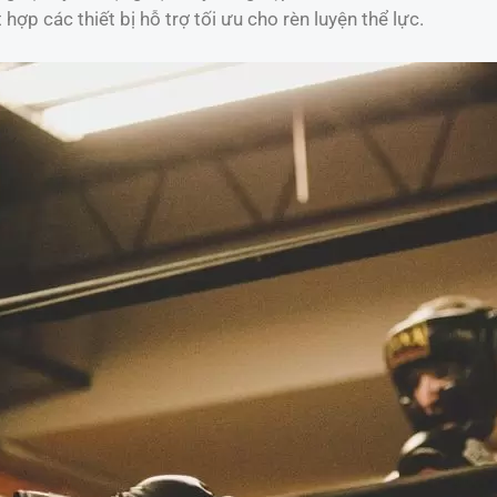
t hợp các thiết bị hỗ trợ tối ưu cho rèn luyện thể lực.