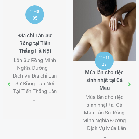
TH8
05
Địa chỉ Lân Sư
Rồng tại Tiến
Thắng Hà Nội
TH11
Lân Sư Rồng Minh
28
Nghĩa Đường –
Múa lân cho tiệc
Dịch Vụ Địa chỉ Lân
sinh nhật tại Cà
Sư Rồng Tận Nơi
Mau
Tại Tiến Thắng Lân
Múa lân cho tiệc
...
sinh nhật tại Cà
Mau Lân Sư Rồng
Minh Nghĩa Đường
– Dịch Vụ Múa Lân
...