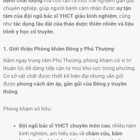
bệnh chất lượng
mà còn tạo ra một trải nghiệm gần gũi,
chuyên nghiệp, giúp người bệnh cảm nhận được
sự tận
tâm của đội ngũ bác sĩ YHCT giàu kinh nghiệm
, cũng
như
tác dụng lâu dài của thảo dược thiên nhiên và liệu
trình y học cổ truyền
.
1. Giới thiệu Phòng khám Đông y Phú Thượng
Nằm ngay trung tâm Phú Thượng, phòng khám có vị trí
thuận lợi, dễ dàng tiếp cận từ mọi khu vực trong phường.
Cơ sở vật chất được thiết kế hiện đại nhưng vẫn giữ
được
phong cách ấm áp, gần gũi của Đông y truyền
thống
.
Phòng khám sở hữu:
Đội ngũ bác sĩ YHCT chuyên môn cao
, nhiều năm
kinh nghiệm, am hiểu sâu về
châm cứu, bấm