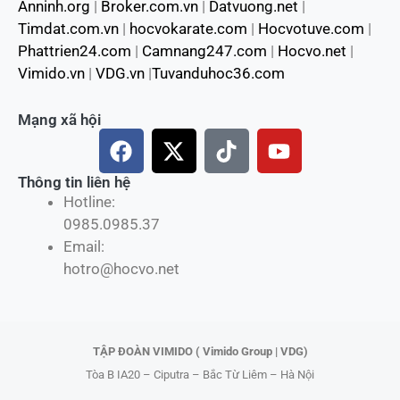
Anninh.org
|
Broker.com.vn
|
Datvuong.net
|
Timdat.com.vn
|
hocvokarate.com
|
Hocvotuve.com
|
Phattrien24.com
|
Camnang247.com
|
Hocvo.net
|
Vimido.vn
|
VDG.vn
|
Tuvanduhoc36.com
Mạng xã hội
F
X
T
Y
a
-
i
o
c
t
k
u
Thông tin liên hệ
Hotline:
e
w
t
t
0985.0985.37
b
i
o
u
Email:
o
t
k
b
hotro@hocvo.net
o
t
e
k
e
r
TẬP ĐOÀN VIMIDO ( Vimido Group | VDG)
Tòa B IA20 – Ciputra – Bắc Từ Liêm – Hà Nội