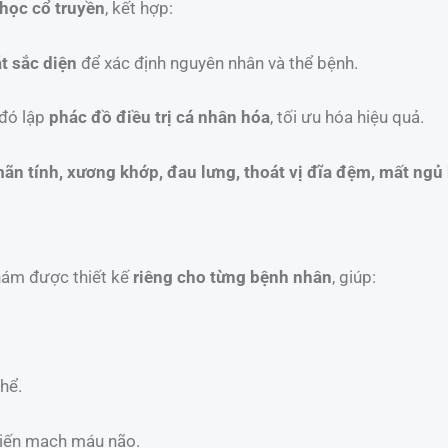
học cổ truyền
, kết hợp:
t sắc diện
để xác định nguyên nhân và thể bệnh.
 đó lập
phác đồ điều trị cá nhân hóa
, tối ưu hóa hiệu quả.
ãn tính, xương khớp, đau lưng, thoát vị đĩa đệm, mất ngủ 
hám được thiết kế
riêng cho từng bệnh nhân
, giúp:
.
hể.
biến mạch máu não.