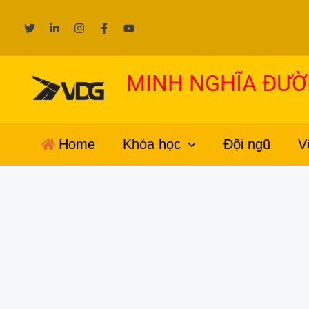
Nhảy
tới
nội
dung
MINH NGHĨA ĐƯ
Home
Khóa học
Đội ngũ
V