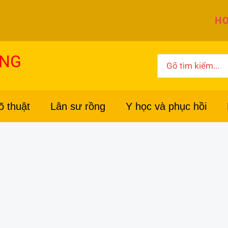
HO
ỜNG
Search
for:
õ thuật
Lân sư rồng
Y học và phục hồi