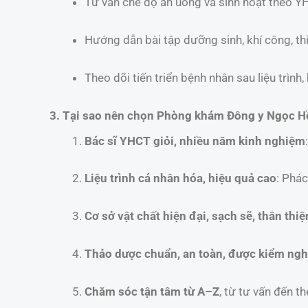
Tư vấn chế độ ăn uống và sinh hoạt theo Y
Hướng dẫn bài tập dưỡng sinh, khí công, th
Theo dõi tiến triển bệnh nhân sau liệu trình, 
3. Tại sao nên chọn Phòng khám Đông y Ngọc Hồ
Bác sĩ YHCT giỏi, nhiều năm kinh nghiệm
Liệu trình cá nhân hóa, hiệu quả cao
: Phác
Cơ sở vật chất hiện đại, sạch sẽ, thân thiệ
Thảo dược chuẩn, an toàn, được kiểm ngh
Chăm sóc tận tâm từ A–Z
, từ tư vấn đến th