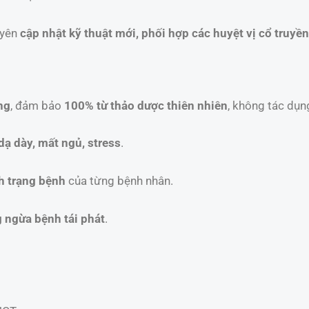
uyên
cập nhật kỹ thuật mới, phối hợp các huyệt vị cổ truyền 
ng
, đảm bảo
100% từ thảo dược thiên nhiên
, không tác dụn
dạ dày, mất ngủ, stress
.
nh trạng bệnh
của từng bệnh nhân.
 ngừa bệnh tái phát
.