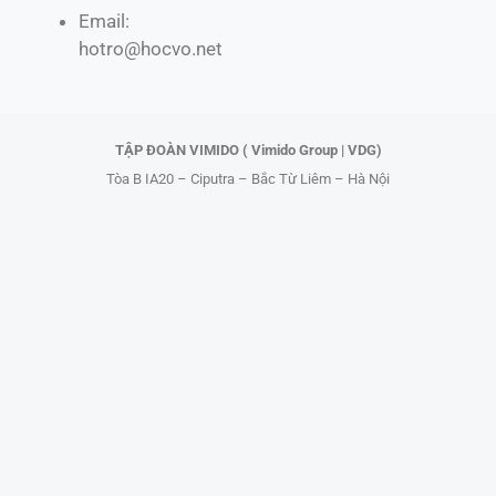
Email:
o
t
k
b
hotro@hocvo.net
o
t
e
k
e
r
TẬP ĐOÀN VIMIDO ( Vimido Group | VDG)
Tòa B IA20 – Ciputra – Bắc Từ Liêm – Hà Nội