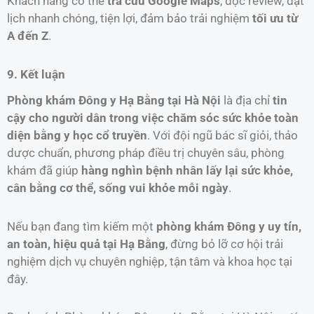
Khách hàng có thể
tra cứu Google Maps
, đọc review, đặt
lịch nhanh chóng, tiện lợi, đảm bảo trải nghiệm
tối ưu từ
A đến Z
.
9. Kết luận
Phòng khám Đông y Hạ Bằng tại Hà Nội
là địa chỉ
tin
cậy cho người dân trong việc chăm sóc sức khỏe toàn
diện bằng y học cổ truyền
. Với đội ngũ bác sĩ giỏi, thảo
dược chuẩn, phương pháp điều trị chuyên sâu, phòng
khám đã giúp
hàng nghìn bệnh nhân lấy lại sức khỏe,
cân bằng cơ thể, sống vui khỏe mỗi ngày
.
Nếu bạn đang tìm kiếm một
phòng khám Đông y uy tín,
an toàn, hiệu quả tại Hạ Bằng
, đừng bỏ lỡ cơ hội trải
nghiệm dịch vụ chuyên nghiệp, tận tâm và khoa học tại
đây.