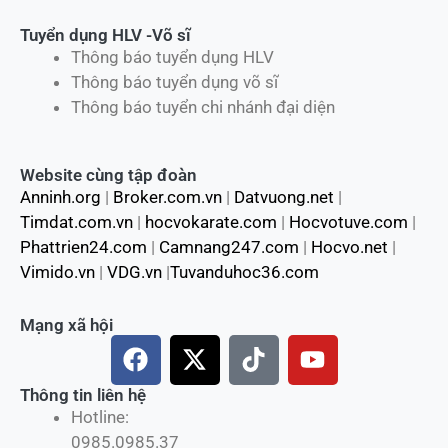
Tuyển dụng HLV -Võ sĩ
Thông báo tuyển dụng HLV
Thông báo tuyển dụng võ sĩ
Thông báo tuyển chi nhánh đại diện
Website cùng tập đoàn
Anninh.org
|
Broker.com.vn
|
Datvuong.net
|
Timdat.com.vn
|
hocvokarate.com
|
Hocvotuve.com
|
Phattrien24.com
|
Camnang247.com
|
Hocvo.net
|
Vimido.vn
|
VDG.vn
|
Tuvanduhoc36.com
Mạng xã hội
F
X
T
Y
a
-
i
o
c
t
k
u
Thông tin liên hệ
Hotline:
e
w
t
t
0985.0985.37
b
i
o
u