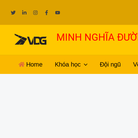
Nhảy
tới
nội
dung
MINH NGHĨA ĐƯ
Home
Khóa học
Đội ngũ
V