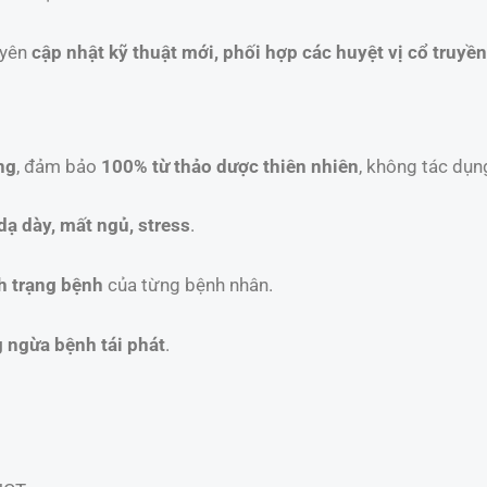
uyên
cập nhật kỹ thuật mới, phối hợp các huyệt vị cổ truyền 
ng
, đảm bảo
100% từ thảo dược thiên nhiên
, không tác dụn
dạ dày, mất ngủ, stress
.
nh trạng bệnh
của từng bệnh nhân.
 ngừa bệnh tái phát
.