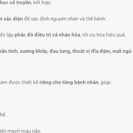
học cổ truyền
, kết hợp:
t sắc diện
để xác định nguyên nhân và thể bệnh.
 đó lập
phác đồ điều trị cá nhân hóa
, tối ưu hóa hiệu quả.
ãn tính, xương khớp, đau lưng, thoát vị đĩa đệm, mất ngủ 
hám được thiết kế
riêng cho từng bệnh nhân
, giúp:
.
hể.
biến mạch máu não.