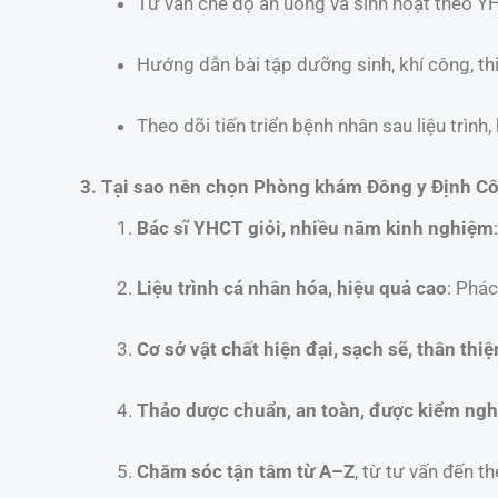
Tư vấn chế độ ăn uống và sinh hoạt theo Y
Hướng dẫn bài tập dưỡng sinh, khí công, th
Theo dõi tiến triển bệnh nhân sau liệu trình, 
3. Tại sao nên chọn Phòng khám Đông y Định Cô
Bác sĩ YHCT giỏi, nhiều năm kinh nghiệm
Liệu trình cá nhân hóa, hiệu quả cao
: Phác
Cơ sở vật chất hiện đại, sạch sẽ, thân thiệ
Thảo dược chuẩn, an toàn, được kiểm ngh
Chăm sóc tận tâm từ A–Z
, từ tư vấn đến th