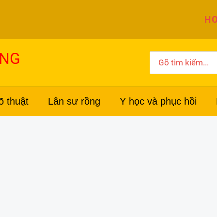
HO
ỜNG
Search
for:
õ thuật
Lân sư rồng
Y học và phục hồi