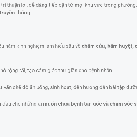
í thuận lợi, dễ dàng tiếp cận từ mọi khu vực trong phường.
 truyền thống
.
iều năm kinh nghiệm, am hiểu sâu về
châm cứu, bấm huyệt, c
chờ rộng rãi, tạo cảm giác thư giãn cho bệnh nhân.
 tư vấn chế độ ăn uống, sinh hoạt, đến hướng dẫn bài tập dưỡn
g đầu cho những ai
muốn chữa bệnh tận gốc và chăm sóc sứ