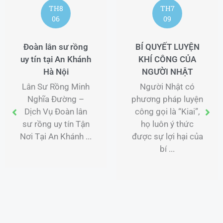
TH8
TH7
06
09
Đoàn lân sư rồng
BÍ QUYẾT LUYỆN
uy tín tại An Khánh
KHÍ CÔNG CỦA
Hà Nội
NGƯỜI NHẬT
Lân Sư Rồng Minh
Người Nhật có
Nghĩa Đường –
phương pháp luyện
Dịch Vụ Đoàn lân
công gọi là “Kiai”,
sư rồng uy tín Tận
họ luôn ý thức
Nơi Tại An Khánh ...
được sự lợi hại của
bí ...