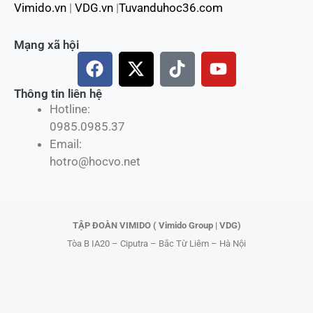
Vimido.vn
|
VDG.vn
|
Tuvanduhoc36.com
Mạng xã hội
F
X
T
Y
a
-
i
o
c
t
k
u
Thông tin liên hệ
Hotline:
e
w
t
t
0985.0985.37
b
i
o
u
Email:
o
t
k
b
hotro@hocvo.net
o
t
e
k
e
r
TẬP ĐOÀN VIMIDO ( Vimido Group | VDG)
Tòa B IA20 – Ciputra – Bắc Từ Liêm – Hà Nội