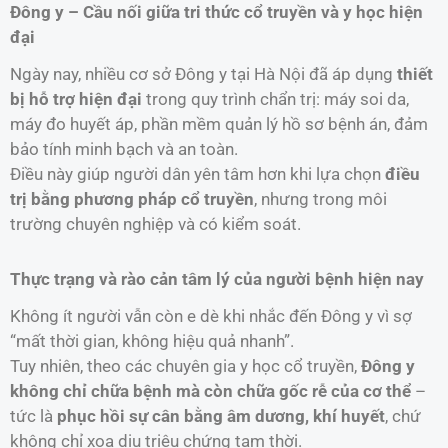
Đông y – Cầu nối giữa tri thức cổ truyền và y học hiện
đại
Ngày nay, nhiều cơ sở Đông y tại Hà Nội đã áp dụng
thiết
bị hỗ trợ hiện đại
trong quy trình chẩn trị: máy soi da,
máy đo huyết áp, phần mềm quản lý hồ sơ bệnh án, đảm
bảo tính minh bạch và an toàn.
Điều này giúp người dân yên tâm hơn khi lựa chọn
điều
trị bằng phương pháp cổ truyền
, nhưng trong môi
trường chuyên nghiệp và có kiểm soát.
Thực trạng và rào cản tâm lý của người bệnh hiện nay
Không ít người vẫn còn e dè khi nhắc đến Đông y vì sợ
“mất thời gian, không hiệu quả nhanh”.
Tuy nhiên, theo các chuyên gia y học cổ truyền,
Đông y
không chỉ chữa bệnh mà còn chữa gốc rễ của cơ thể
–
tức là
phục hồi sự cân bằng âm dương, khí huyết
, chứ
không chỉ xoa dịu triệu chứng tạm thời.