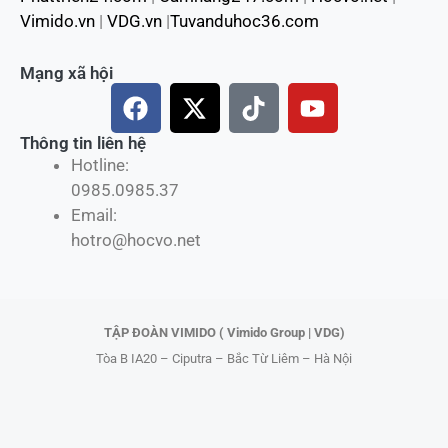
Vimido.vn
|
VDG.vn
|
Tuvanduhoc36.com
Mạng xã hội
F
X
T
Y
a
-
i
o
c
t
k
u
Thông tin liên hệ
Hotline:
e
w
t
t
0985.0985.37
b
i
o
u
Email:
o
t
k
b
hotro@hocvo.net
o
t
e
k
e
r
TẬP ĐOÀN VIMIDO ( Vimido Group | VDG)
Tòa B IA20 – Ciputra – Bắc Từ Liêm – Hà Nội