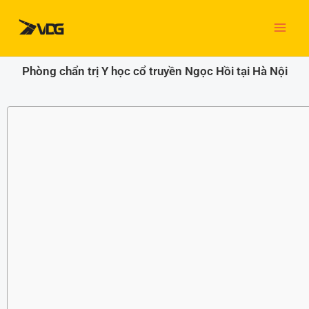
Nhảy
tới
nội
dung
Phòng chẩn trị Y học cổ truyền Ngọc Hồi tại Hà Nội