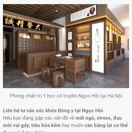
Phòng chẩn trị Y học cổ truyền Ngọc Hồi tại Hà Nội
Liên hệ tư vấn sức khỏe Đông y tại Ngọc Hồi
Nếu bạn đang gặp các vấn đề về
mất ngủ, stress, đau
mỏi vai gáy, tiêu hóa kém
hay muốn
cân bằng lại cơ thể