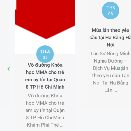
TH8
06
Múa lân theo yêu
cầu tại Hạ Bằng Hà
Nội
TH10
Lân Sư Rồng Minh
31
Nghĩa Đường –
Võ đường Khóa
Dịch Vụ Múa lân
học MMA cho trẻ
theo yêu cầu Tận
em uy tín tại Quận
Nơi Tại Hạ Bằng
8 TP Hồ Chí Minh
Lân ...
Võ đường Khóa
học MMA cho trẻ
em uy tín tại Quận
8 TP Hồ Chí Minh
Khám Phá Thế ...