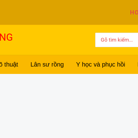
HO
ỜNG
Search
for:
õ thuật
Lân sư rồng
Y học và phục hồi