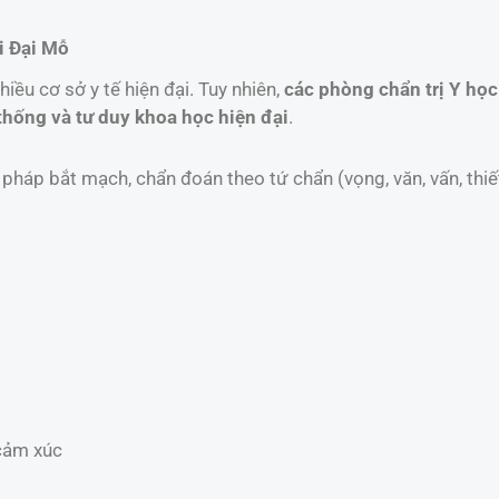
ại Đại Mỗ
ều cơ sở y tế hiện đại. Tuy nhiên,
các phòng chẩn trị Y học
 thống và tư duy khoa học hiện đại
.
háp bắt mạch, chẩn đoán theo tứ chẩn (vọng, văn, vấn, thi
 cảm xúc