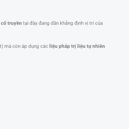
 cổ truyền
tại đây đang dần khẳng định vị trí của
ết) mà còn áp dụng các
liệu pháp trị liệu tự nhiên