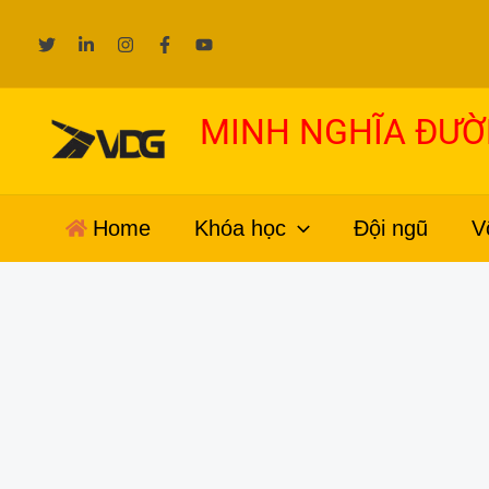
Nhảy
tới
nội
dung
MINH NGHĨA ĐƯ
Home
Khóa học
Đội ngũ
V