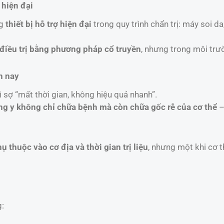
 hiện đại
ng
thiết bị hỗ trợ hiện đại
trong quy trình chẩn trị: máy soi 
điều trị bằng phương pháp cổ truyền
, nhưng trong môi trư
n nay
 sợ “mất thời gian, không hiệu quả nhanh”.
g y không chỉ chữa bệnh mà còn chữa gốc rễ của cơ thể
–
 thuộc vào cơ địa và thời gian trị liệu
, nhưng một khi cơ t
g: