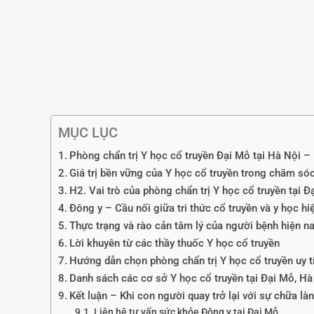
MỤC LỤC
Phòng chẩn trị Y học cổ truyền Đại Mỗ tại Hà Nội – H
Giá trị bền vững của Y học cổ truyền trong chăm s
H2. Vai trò của phòng chẩn trị Y học cổ truyền tại Đ
Đông y – Cầu nối giữa tri thức cổ truyền và y học hi
Thực trạng và rào cản tâm lý của người bệnh hiện n
Lời khuyên từ các thầy thuốc Y học cổ truyền
Hướng dẫn chọn phòng chẩn trị Y học cổ truyền uy t
Danh sách các cơ sở Y học cổ truyền tại Đại Mỗ, Hà
Kết luận – Khi con người quay trở lại với sự chữa là
Liên hệ tư vấn sức khỏe Đông y tại Đại Mỗ