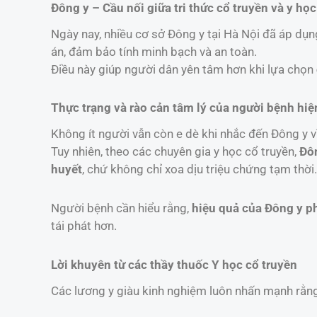
Đông y – Cầu nối giữa tri thức cổ truyền và y học
Ngày nay, nhiều cơ sở Đông y tại Hà Nội đã áp dụ
án, đảm bảo tính minh bạch và an toàn.
Điều này giúp người dân yên tâm hơn khi lựa chọn
Thực trạng và rào cản tâm lý của người bệnh hiệ
Không ít người vẫn còn e dè khi nhắc đến Đông y vì
Tuy nhiên, theo các chuyên gia y học cổ truyền,
Đôn
huyết
, chứ không chỉ xoa dịu triệu chứng tạm thời.
Người bệnh cần hiểu rằng,
hiệu quả của Đông y phụ
tái phát hơn.
Lời khuyên từ các thầy thuốc Y học cổ truyền
Các lương y giàu kinh nghiệm luôn nhấn mạnh rằn