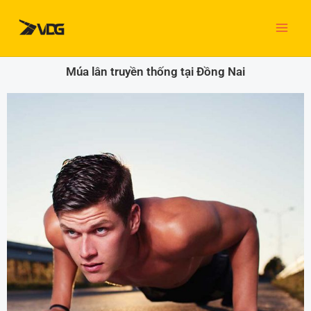
Nhảy
tới
nội
dung
Múa lân truyền thống tại Đồng Nai