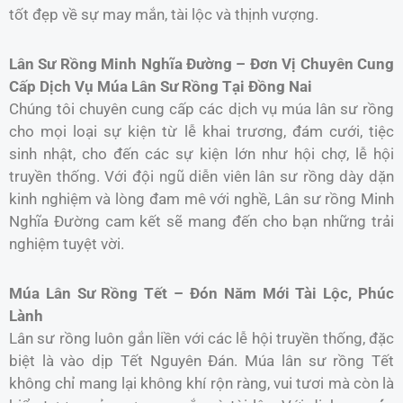
tốt đẹp về sự may mắn, tài lộc và thịnh vượng.
Lân Sư Rồng Minh Nghĩa Đường – Đơn Vị Chuyên Cung
Cấp Dịch Vụ Múa Lân Sư Rồng Tại Đồng Nai
Chúng tôi chuyên cung cấp các dịch vụ múa lân sư rồng
cho mọi loại sự kiện từ lễ khai trương, đám cưới, tiệc
sinh nhật, cho đến các sự kiện lớn như hội chợ, lễ hội
truyền thống. Với đội ngũ diễn viên lân sư rồng dày dặn
kinh nghiệm và lòng đam mê với nghề, Lân sư rồng Minh
Nghĩa Đường cam kết sẽ mang đến cho bạn những trải
nghiệm tuyệt vời.
Múa Lân Sư Rồng Tết – Đón Năm Mới Tài Lộc, Phúc
Lành
Lân sư rồng luôn gắn liền với các lễ hội truyền thống, đặc
biệt là vào dịp Tết Nguyên Đán. Múa lân sư rồng Tết
không chỉ mang lại không khí rộn ràng, vui tươi mà còn là