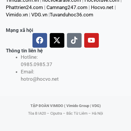
Timdat.com.vn
|
hocvokarate.com
|
Hocvotuve.com
|
Phattrien24.com
|
Camnang247.com
|
Hocvo.net
|
Vimido.vn
|
VDG.vn
|
Tuvanduhoc36.com
Mạng xã hội
F
X
T
Y
a
-
i
o
c
t
k
u
Thông tin liên hệ
Hotline:
e
w
t
t
0985.0985.37
b
i
o
u
Email:
o
t
k
b
hotro@hocvo.net
o
t
e
k
e
r
TẬP ĐOÀN VIMIDO ( Vimido Group | VDG)
Tòa B IA20 – Ciputra – Bắc Từ Liêm – Hà Nội