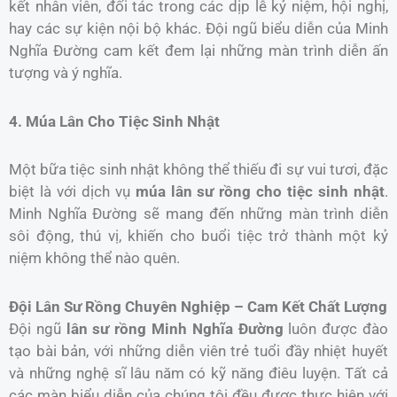
kết nhân viên, đối tác trong các dịp lễ kỷ niệm, hội nghị,
hay các sự kiện nội bộ khác. Đội ngũ biểu diễn của Minh
Nghĩa Đường cam kết đem lại những màn trình diễn ấn
tượng và ý nghĩa.
4. Múa Lân Cho Tiệc Sinh Nhật
Một bữa tiệc sinh nhật không thể thiếu đi sự vui tươi, đặc
biệt là với dịch vụ
múa lân sư rồng cho tiệc sinh nhật
.
Minh Nghĩa Đường sẽ mang đến những màn trình diễn
sôi động, thú vị, khiến cho buổi tiệc trở thành một kỷ
niệm không thể nào quên.
Đội Lân Sư Rồng Chuyên Nghiệp – Cam Kết Chất Lượng
Đội ngũ
lân sư rồng Minh Nghĩa Đường
luôn được đào
tạo bài bản, với những diễn viên trẻ tuổi đầy nhiệt huyết
và những nghệ sĩ lâu năm có kỹ năng điêu luyện. Tất cả
các màn biểu diễn của chúng tôi đều được thực hiện với