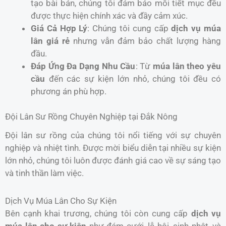
tạo bài bản, chúng tôi đảm bảo mỗi tiết mục đều
được thực hiện chính xác và đầy cảm xúc.
Giá Cả Hợp Lý
: Chúng tôi cung cấp
dịch vụ múa
lân giá rẻ
nhưng vẫn đảm bảo chất lượng hàng
đầu.
Đáp Ứng Đa Dạng Nhu Cầu
: Từ
múa lân theo yêu
cầu
đến các sự kiện lớn nhỏ, chúng tôi đều có
phương án phù hợp.
Đội Lân Sư Rồng Chuyên Nghiệp tại Đắk Nông
Đội lân sư rồng của chúng tôi nổi tiếng với sự chuyên
nghiệp và nhiệt tình. Được mời biểu diễn tại nhiều sự kiện
lớn nhỏ, chúng tôi luôn được đánh giá cao về sự sáng tạo
và tinh thần làm việc.
Dịch Vụ Múa Lân Cho Sự Kiện
Bên cạnh khai trương, chúng tôi còn cung cấp
dịch vụ
múa lân cho sự kiện
như đám cưới, lễ hội, sinh nhật, và