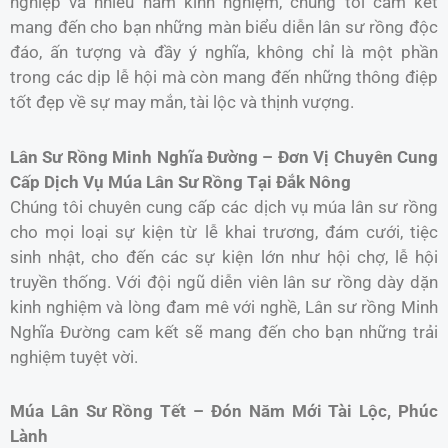
nghiệp và nhiều năm kinh nghiệm, chúng tôi cam kết
mang đến cho bạn những màn biểu diễn lân sư rồng độc
đáo, ấn tượng và đầy ý nghĩa, không chỉ là một phần
trong các dịp lễ hội mà còn mang đến những thông điệp
tốt đẹp về sự may mắn, tài lộc và thịnh vượng.
Lân Sư Rồng Minh Nghĩa Đường – Đơn Vị Chuyên Cung
Cấp Dịch Vụ Múa Lân Sư Rồng Tại Đắk Nông
Chúng tôi chuyên cung cấp các dịch vụ múa lân sư rồng
cho mọi loại sự kiện từ lễ khai trương, đám cưới, tiệc
sinh nhật, cho đến các sự kiện lớn như hội chợ, lễ hội
truyền thống. Với đội ngũ diễn viên lân sư rồng dày dặn
kinh nghiệm và lòng đam mê với nghề, Lân sư rồng Minh
Nghĩa Đường cam kết sẽ mang đến cho bạn những trải
nghiệm tuyệt vời.
Múa Lân Sư Rồng Tết – Đón Năm Mới Tài Lộc, Phúc
Lành