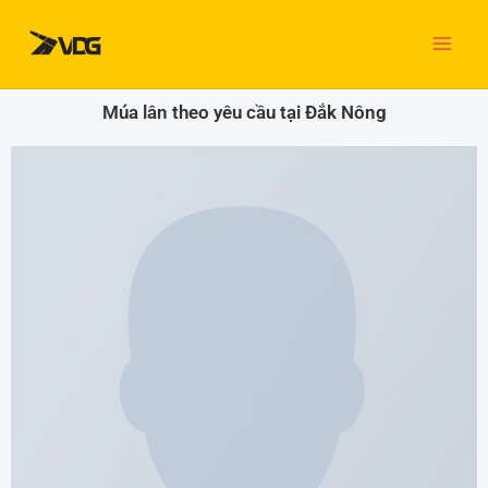
Nhảy
tới
nội
dung
Múa lân theo yêu cầu tại Đắk Nông