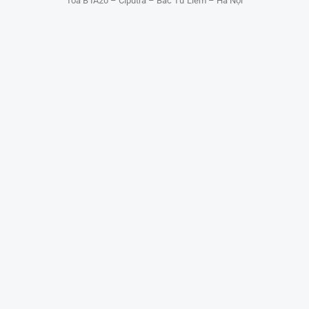
Tòa B IA20 – Ciputra – Bắc Từ Liêm – Hà Nội