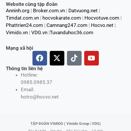
Website cùng tập đoàn
Anninh.org
|
Broker.com.vn
|
Datvuong.net
|
Timdat.com.vn
|
hocvokarate.com
|
Hocvotuve.com
|
Phattrien24.com
|
Camnang247.com
|
Hocvo.net
|
Vimido.vn
|
VDG.vn
|
Tuvanduhoc36.com
Mạng xã hội
F
X
T
Y
a
-
i
o
c
t
k
u
Thông tin liên hệ
Hotline:
e
w
t
t
0985.0985.37
b
i
o
u
Email:
o
t
k
b
hotro@hocvo.net
o
t
e
k
e
r
TẬP ĐOÀN VIMIDO ( Vimido Group | VDG)