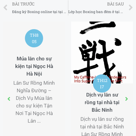
Prev
BÀI TRƯỚC
BÀI SAU
Đăng ký Boxing online tại tại Huyện Mê Linh Hà Nội 2025
Lớp học Boxing ban đêm ở tại Quận Hai Bà Trưng Hà Nội 2025
TH8
05
Múa lân cho sự
kiện tại Ngọc Hà
Hà Nội
TH12
Lân Sư Rồng Minh
17
Nghĩa Đường –
Dịch vụ lân sư
Dịch Vụ Múa lân
rồng tại nhà tại
cho sự kiện Tận
Bắc Ninh
Nơi Tại Ngọc Hà
Dịch vụ lân sư rồng
Lân ...
tại nhà tại Bắc Ninh
Lân Sư Rồng Minh