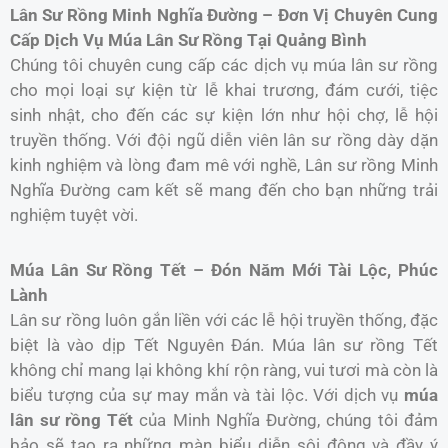
Lân Sư Rồng Minh Nghĩa Đường – Đơn Vị Chuyên Cung
Cấp Dịch Vụ Múa Lân Sư Rồng Tại Quảng Bình
Chúng tôi chuyên cung cấp các dịch vụ múa lân sư rồng
cho mọi loại sự kiện từ lễ khai trương, đám cưới, tiệc
sinh nhật, cho đến các sự kiện lớn như hội chợ, lễ hội
truyền thống. Với đội ngũ diễn viên lân sư rồng dày dặn
kinh nghiệm và lòng đam mê với nghề, Lân sư rồng Minh
Nghĩa Đường cam kết sẽ mang đến cho bạn những trải
nghiệm tuyệt vời.
Múa Lân Sư Rồng Tết – Đón Năm Mới Tài Lộc, Phúc
Lành
Lân sư rồng luôn gắn liền với các lễ hội truyền thống, đặc
biệt là vào dịp Tết Nguyên Đán. Múa lân sư rồng Tết
không chỉ mang lại không khí rộn ràng, vui tươi mà còn là
biểu tượng của sự may mắn và tài lộc. Với dịch vụ
múa
lân sư rồng Tết
của Minh Nghĩa Đường, chúng tôi đảm
bảo sẽ tạo ra những màn biểu diễn sôi động và đầy ý