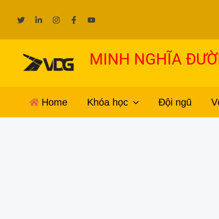
Nhảy
tới
nội
dung
MINH NGHĨA ĐƯ
Home
Khóa học
Đội ngũ
V