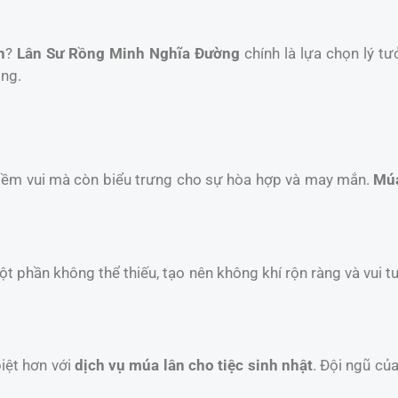
n
?
Lân Sư Rồng Minh Nghĩa Đường
chính là lựa chọn lý tư
ồng.
niềm vui mà còn biểu trưng cho sự hòa hợp và may mắn.
Múa
một phần không thể thiếu, tạo nên không khí rộn ràng và vui t
iệt hơn với
dịch vụ múa lân cho tiệc sinh nhật
. Đội ngũ củ