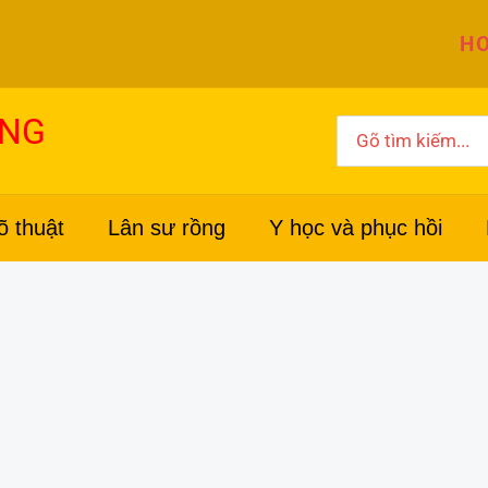
HO
ỜNG
Search
for:
õ thuật
Lân sư rồng
Y học và phục hồi