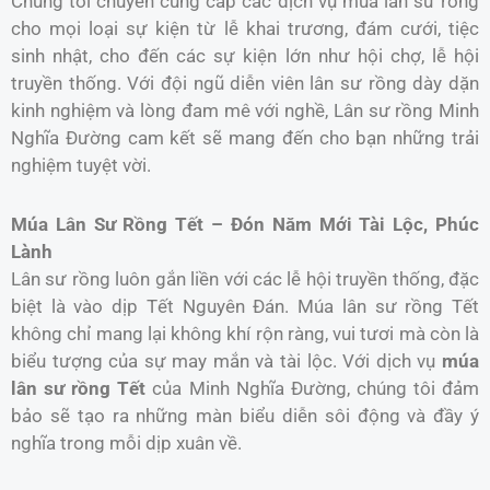
Chúng tôi chuyên cung cấp các dịch vụ múa lân sư rồng
cho mọi loại sự kiện từ lễ khai trương, đám cưới, tiệc
sinh nhật, cho đến các sự kiện lớn như hội chợ, lễ hội
truyền thống. Với đội ngũ diễn viên lân sư rồng dày dặn
kinh nghiệm và lòng đam mê với nghề, Lân sư rồng Minh
Nghĩa Đường cam kết sẽ mang đến cho bạn những trải
nghiệm tuyệt vời.
Múa Lân Sư Rồng Tết – Đón Năm Mới Tài Lộc, Phúc
Lành
Lân sư rồng luôn gắn liền với các lễ hội truyền thống, đặc
biệt là vào dịp Tết Nguyên Đán. Múa lân sư rồng Tết
không chỉ mang lại không khí rộn ràng, vui tươi mà còn là
biểu tượng của sự may mắn và tài lộc. Với dịch vụ
múa
lân sư rồng Tết
của Minh Nghĩa Đường, chúng tôi đảm
bảo sẽ tạo ra những màn biểu diễn sôi động và đầy ý
nghĩa trong mỗi dịp xuân về.