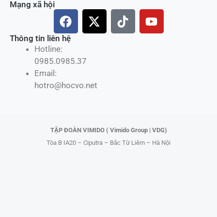
Mạng xã hội
F
X
T
Y
a
-
i
o
c
t
k
u
Thông tin liên hệ
Hotline:
e
w
t
t
0985.0985.37
b
i
o
u
Email:
o
t
k
b
hotro@hocvo.net
o
t
e
k
e
r
TẬP ĐOÀN VIMIDO ( Vimido Group | VDG)
Tòa B IA20 – Ciputra – Bắc Từ Liêm – Hà Nội