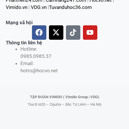
Phattrien24.com
|
Camnang247.com
|
Hocvo.net
|
Vimido.vn
|
VDG.vn
|
Tuvanduhoc36.com
Mạng xã hội
F
X
T
Y
a
-
i
o
c
t
k
u
Thông tin liên hệ
Hotline:
e
w
t
t
0985.0985.37
b
i
o
u
Email:
o
t
k
b
hotro@hocvo.net
o
t
e
k
e
r
TẬP ĐOÀN VIMIDO ( Vimido Group | VDG)
Tòa B IA20 – Ciputra – Bắc Từ Liêm – Hà Nội