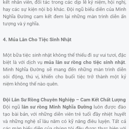
kết nhân viên, đối tác trong các dịp lễ kỷ niệm, hội nghị,
hay các sự kiện nội bộ khác. Đội ngũ biểu diễn của Minh
Nghĩa Đường cam kết đem lại những màn trình diễn ấn
tượng và ý nghĩa.
4. Múa Lân Cho Tiệc Sinh Nhật
Một bữa tiệc sinh nhật không thể thiếu đi sự vui tươi, đặc
biệt là với dịch vụ
múa lân sư rồng cho tiệc sinh nhật
.
Minh Nghĩa Đường sẽ mang đến những màn trình diễn
sôi động, thú vị, khiến cho buổi tiệc trở thành một kỷ
niệm không thể nào quên.
Đội Lân Sư Rồng Chuyên Nghiệp – Cam Kết Chất Lượng
Đội ngũ
lân sư rồng Minh Nghĩa Đường
luôn được đào
tạo bài bản, với những diễn viên trẻ tuổi đầy nhiệt huyết
và những nghệ sĩ lâu năm có kỹ năng điêu luyện. Tất cả
các màn biểu diễn của chúng tôi đều được thực hiện với