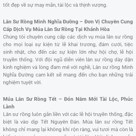
tốt đẹp về sự may mắn, tài lộc và thịnh vượng.
Lân Sư Rồng Minh Nghĩa Đường – Đơn Vị Chuyên Cung
Cấp Dịch Vụ Múa Lân Sư Rồng Tại Khánh Hòa
Chúng tôi chuyên cung cấp các dịch vụ múa lân sư rồng
cho mọi loại sự kiện từ lễ khai trương, đám cưới, tiệc
sinh nhật, cho đến các sự kiện lớn như hội chợ, lễ hội
truyền thống. Với đội ngũ diễn viên lân sư rồng dày dặn
kinh nghiệm và lòng đam mê với nghề, Lân sư rồng Minh
Nghĩa Đường cam kết sẽ mang đến cho bạn những trải
nghiệm tuyệt vời.
Múa Lân Sư Rồng Tết – Đón Năm Mới Tài Lộc, Phúc
Lành
Lân sư rồng luôn gắn liền với các lễ hội truyền thống, đặc
biệt là vào dịp Tết Nguyên Đán. Múa lân sư rồng Tết
không chỉ mang lại không khí rộn ràng, vui tươi mà còn là