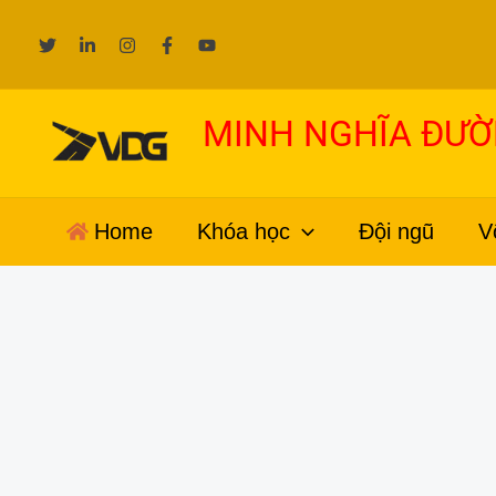
Nhảy
tới
nội
dung
MINH NGHĨA ĐƯ
Home
Khóa học
Đội ngũ
V