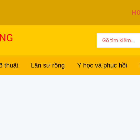
HO
ỜNG
Search
for:
õ thuật
Lân sư rồng
Y học và phục hồi