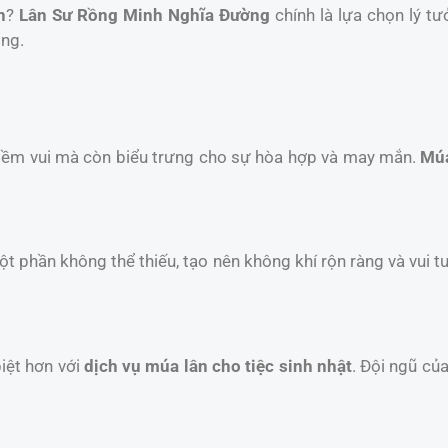
n
?
Lân Sư Rồng Minh Nghĩa Đường
chính là lựa chọn lý tư
ồng.
niềm vui mà còn biểu trưng cho sự hòa hợp và may mắn.
Múa
một phần không thể thiếu, tạo nên không khí rộn ràng và vui t
iệt hơn với
dịch vụ múa lân cho tiệc sinh nhật
. Đội ngũ củ