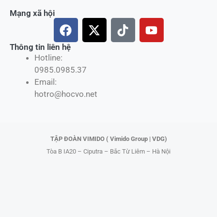
Mạng xã hội
F
X
T
Y
a
-
i
o
c
t
k
u
Thông tin liên hệ
Hotline:
e
w
t
t
0985.0985.37
b
i
o
u
Email:
o
t
k
b
hotro@hocvo.net
o
t
e
k
e
r
TẬP ĐOÀN VIMIDO ( Vimido Group | VDG)
Tòa B IA20 – Ciputra – Bắc Từ Liêm – Hà Nội