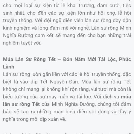
cho mọi loại sự kiện từ lễ khai trương, đám cưới, tiệc
sinh nhật, cho đến các sự kiện lớn như hội chợ, lễ hội
truyền thống. Với đội ngũ diễn viên lân sư rồng dày dặn
kinh nghiệm và lòng đam mê với nghề, Lân sư rồng Minh
Nghĩa Đường cam kết sẽ mang đến cho bạn những trải
nghiệm tuyệt vời.
Múa Lân Sư Rồng Tết – Đón Năm Mới Tài Lộc, Phúc
Lành
Lân sư rồng luôn gắn liền với các lễ hội truyền thống, đặc
biệt là vào dịp Tết Nguyên Đán. Múa lân sư rồng Tết
không chỉ mang lại không khí rộn ràng, vui tươi mà còn là
biểu tượng của sự may mắn và tài lộc. Với dịch vụ
múa
lân sư rồng Tết
của Minh Nghĩa Đường, chúng tôi đảm
bảo sẽ tạo ra những màn biểu diễn sôi động và đầy ý
nghĩa trong mỗi dịp xuân về.