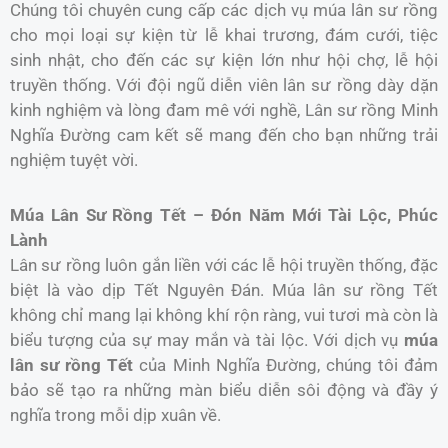
Chúng tôi chuyên cung cấp các dịch vụ múa lân sư rồng
cho mọi loại sự kiện từ lễ khai trương, đám cưới, tiệc
sinh nhật, cho đến các sự kiện lớn như hội chợ, lễ hội
truyền thống. Với đội ngũ diễn viên lân sư rồng dày dặn
kinh nghiệm và lòng đam mê với nghề, Lân sư rồng Minh
Nghĩa Đường cam kết sẽ mang đến cho bạn những trải
nghiệm tuyệt vời.
Múa Lân Sư Rồng Tết – Đón Năm Mới Tài Lộc, Phúc
Lành
Lân sư rồng luôn gắn liền với các lễ hội truyền thống, đặc
biệt là vào dịp Tết Nguyên Đán. Múa lân sư rồng Tết
không chỉ mang lại không khí rộn ràng, vui tươi mà còn là
biểu tượng của sự may mắn và tài lộc. Với dịch vụ
múa
lân sư rồng Tết
của Minh Nghĩa Đường, chúng tôi đảm
bảo sẽ tạo ra những màn biểu diễn sôi động và đầy ý
nghĩa trong mỗi dịp xuân về.