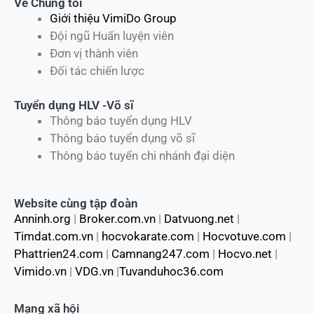
Về Chúng tôi
Giới thiệu VimiDo Group
Đội ngũ Huấn luyện viên
Đơn vị thành viên
Đối tác chiến lược
Tuyển dụng HLV -Võ sĩ
Thông báo tuyển dụng HLV
Thông báo tuyển dụng võ sĩ
Thông báo tuyển chi nhánh đại diện
Website cùng tập đoàn
Anninh.org
|
Broker.com.vn
|
Datvuong.net
|
Timdat.com.vn
|
hocvokarate.com
|
Hocvotuve.com
|
Phattrien24.com
|
Camnang247.com
|
Hocvo.net
|
Vimido.vn
|
VDG.vn
|
Tuvanduhoc36.com
Mạng xã hội