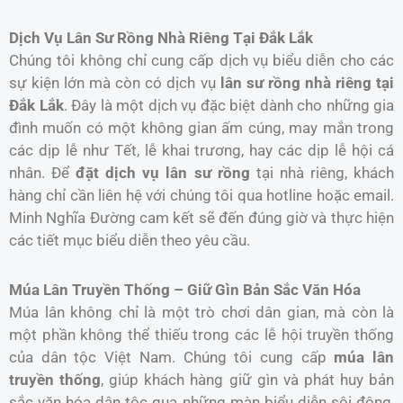
Dịch Vụ Lân Sư Rồng Nhà Riêng Tại Đắk Lắk
Chúng tôi không chỉ cung cấp dịch vụ biểu diễn cho các
sự kiện lớn mà còn có dịch vụ
lân sư rồng nhà riêng tại
Đắk Lắk
. Đây là một dịch vụ đặc biệt dành cho những gia
đình muốn có một không gian ấm cúng, may mắn trong
các dịp lễ như Tết, lễ khai trương, hay các dịp lễ hội cá
nhân. Để
đặt dịch vụ lân sư rồng
tại nhà riêng, khách
hàng chỉ cần liên hệ với chúng tôi qua hotline hoặc email.
Minh Nghĩa Đường cam kết sẽ đến đúng giờ và thực hiện
các tiết mục biểu diễn theo yêu cầu.
Múa Lân Truyền Thống – Giữ Gìn Bản Sắc Văn Hóa
Múa lân không chỉ là một trò chơi dân gian, mà còn là
một phần không thể thiếu trong các lễ hội truyền thống
của dân tộc Việt Nam. Chúng tôi cung cấp
múa lân
truyền thống
, giúp khách hàng giữ gìn và phát huy bản
sắc văn hóa dân tộc qua những màn biểu diễn sôi động,