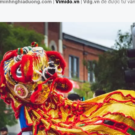
minhnghiaduong.com |
Vimido.vn
| Vdg.vn
để được tư vấn 