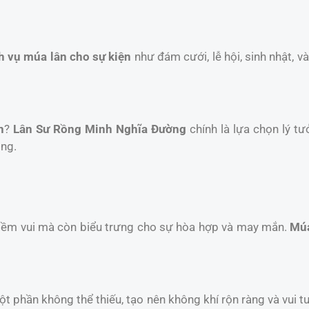
h vụ múa lân cho sự kiện
như đám cưới, lễ hội, sinh nhật, 
n
?
Lân Sư Rồng Minh Nghĩa Đường
chính là lựa chọn lý tư
ồng.
niềm vui mà còn biểu trưng cho sự hòa hợp và may mắn.
Múa
một phần không thể thiếu, tạo nên không khí rộn ràng và vui t