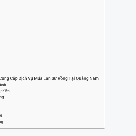
 Cung Cấp Dịch Vụ Múa Lân Sư Rồng Tại Quảng Nam
Lành
ự Kiện
ợng
ng
ng