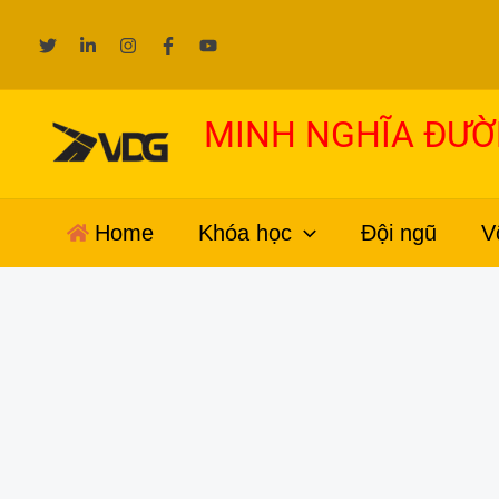
Nhảy
tới
nội
dung
MINH NGHĨA ĐƯ
Home
Khóa học
Đội ngũ
V