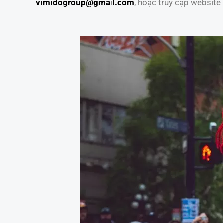
vimidogroup@gmail.com
, hoặc truy cập website