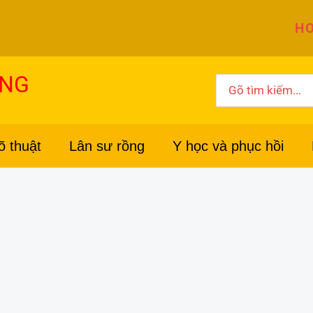
HO
ỜNG
Search
for:
õ thuật
Lân sư rồng
Y học và phục hồi