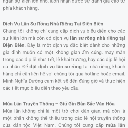
ngàn sự kiện lớn nhỏ, luôn nhận được sự đánh giá cao từ
phía khách hàng.
Dịch Vụ Lân Sư Rồng Nhà Riêng Tại Điện Biên
Chúng tôi không chỉ cung cấp dịch vụ biểu diễn cho các
sự kiện lớn mà còn có dịch vụ
lân sư rồng nhà riêng tại
Điện Biên
. Đây là một dịch vụ đặc biệt dành cho những
gia đình muốn có một không gian ấm cúng, may mắn
trong các dịp lễ như Tết, lễ khai trương, hay các dịp lễ hội
cá nhân. Để
đặt dịch vụ lân sư rồng
tại nhà riêng, khách
hàng chỉ cần liên hệ với chúng tôi qua hotline hoặc email.
Minh Nghĩa Đường cam kết sẽ đến đúng giờ và thực hiện
các tiết mục biểu diễn theo yêu cầu.
Múa Lân Truyền Thống – Giữ Gìn Bản Sắc Văn Hóa
Múa lân không chỉ là một trò chơi dân gian, mà còn là
một phần không thể thiếu trong các lễ hội truyền thống
của dân tộc Việt Nam. Chúng tôi cung cấp
múa lân