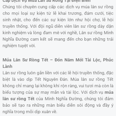
Cấp Dịch Vụ Múa Lân Sư Rồng Tại Điện Biên
Chúng tôi chuyên cung cấp các dịch vụ múa lân sư rồng
cho mọi loại sự kiện từ lễ khai trương, đám cưới, tiệc
sinh nhật, cho đến các sự kiện lớn như hội chợ, lễ hội
truyền thống. Với đội ngũ diễn viên lân sư rồng dày dặn
kinh nghiệm và lòng đam mê với nghề, Lân sư rồng Minh
Nghĩa Đường cam kết sẽ mang đến cho bạn những trải
nghiệm tuyệt vời.
Múa Lân Sư Rồng Tết – Đón Năm Mới Tài Lộc, Phúc
Lành
Lân sư rồng luôn gắn liền với các lễ hội truyền thống, đặc
biệt là vào dịp Tết Nguyên Đán. Múa lân sư rồng Tết
không chỉ mang lại không khí rộn ràng, vui tươi mà còn là
biểu tượng của sự may mắn và tài lộc. Với dịch vụ
múa
lân sư rồng Tết
của Minh Nghĩa Đường, chúng tôi đảm
bảo sẽ tạo ra những màn biểu diễn sôi động và đầy ý
nghĩa trong mỗi dịp xuân về.