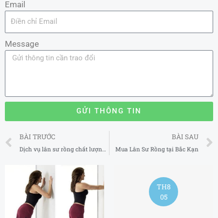
Email
Message
GỬI THÔNG TIN
Prev
BÀI TRƯỚC
BÀI SAU
Dịch vụ lân sư rồng chất lượng tại Trà Vinh
Mua Lân Sư Rồng tại Bắc Kạn
TH8
TH5
05
16