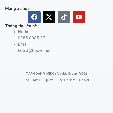
Mạng xã hội
F
X
T
Y
a
-
i
o
c
t
k
u
Thông tin liên hệ
Hotline:
e
w
t
t
0985.0985.37
b
i
o
u
Email:
o
t
k
b
hotro@hocvo.net
o
t
e
k
e
r
TẬP ĐOÀN VIMIDO ( Vimido Group | VDG)
Tòa B IA20 – Ciputra – Bắc Từ Liêm – Hà Nội