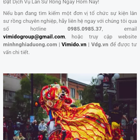
Đặt Dịch Vụ Lân Sư Rồng Ngay Hôm Nay!
Nếu bạn đang tìm kiếm một đơn vị tổ chức sự kiện lân
sư rồng chuyên nghiệp, hãy liên hệ ngay với chúng tôi qua
số hotline
0985.0985.37
, email
vimidogroup@gmail.com
, hoặc truy cập website
minhnghiaduong.com |
Vimido.vn
| Vdg.vn
để được tư
vấn chi tiết.