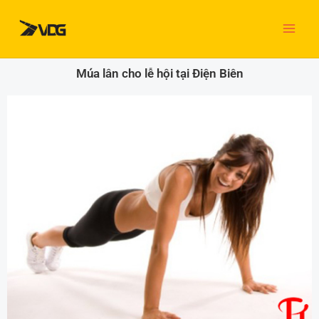
Nhảy
tới
nội
dung
Múa lân cho lễ hội tại Điện Biên