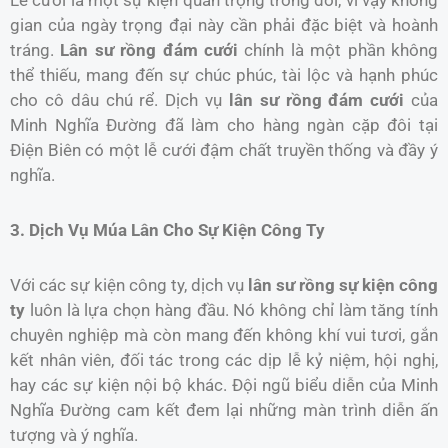
Lễ cưới là một sự kiện quan trọng trong đời, vì vậy không
gian của ngày trọng đại này cần phải đặc biệt và hoành
tráng.
Lân sư rồng đám cưới
chính là một phần không
thể thiếu, mang đến sự chúc phúc, tài lộc và hạnh phúc
cho cô dâu chú rể. Dịch vụ
lân sư rồng đám cưới
của
Minh Nghĩa Đường đã làm cho hàng ngàn cặp đôi tại
Điện Biên có một lễ cưới đậm chất truyền thống và đầy ý
nghĩa.
3. Dịch Vụ Múa Lân Cho Sự Kiện Công Ty
Với các sự kiện công ty, dịch vụ
lân sư rồng sự kiện công
ty
luôn là lựa chọn hàng đầu. Nó không chỉ làm tăng tính
chuyên nghiệp mà còn mang đến không khí vui tươi, gắn
kết nhân viên, đối tác trong các dịp lễ kỷ niệm, hội nghị,
hay các sự kiện nội bộ khác. Đội ngũ biểu diễn của Minh
Nghĩa Đường cam kết đem lại những màn trình diễn ấn
tượng và ý nghĩa.