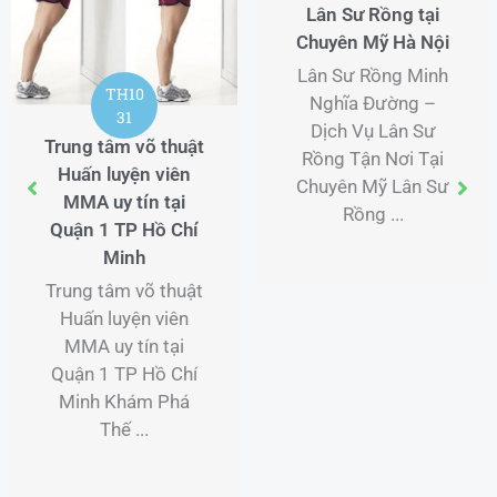
Lân Sư Rồng tại
Trung tâm võ thuật
huyên Mỹ Hà Nội
uy tín tại Thủ Đức
TP Hồ Chí Minh
ân Sư Rồng Minh
Nghĩa Đường –
Trung tâm võ thuật
Dịch Vụ Lân Sư
uy tín tại Thủ Đức
Lâ
ồng Tận Nơi Tại
TP Hồ Chí Minh Võ
huyên Mỹ Lân Sư
thuật là một hình
Lâ
Rồng ...
thức tập ...
t
D