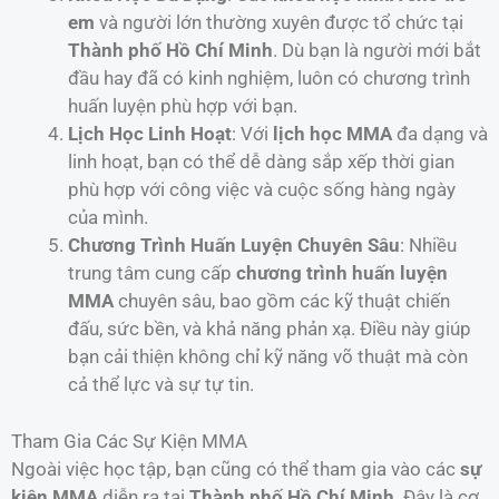
em
và người lớn thường xuyên được tổ chức tại
Thành phố Hồ Chí Minh
. Dù bạn là người mới bắt
đầu hay đã có kinh nghiệm, luôn có chương trình
huấn luyện phù hợp với bạn.
Lịch Học Linh Hoạt
: Với
lịch học MMA
đa dạng và
linh hoạt, bạn có thể dễ dàng sắp xếp thời gian
phù hợp với công việc và cuộc sống hàng ngày
của mình.
Chương Trình Huấn Luyện Chuyên Sâu
: Nhiều
trung tâm cung cấp
chương trình huấn luyện
MMA
chuyên sâu, bao gồm các kỹ thuật chiến
đấu, sức bền, và khả năng phản xạ. Điều này giúp
bạn cải thiện không chỉ kỹ năng võ thuật mà còn
cả thể lực và sự tự tin.
Tham Gia Các Sự Kiện MMA
Ngoài việc học tập, bạn cũng có thể tham gia vào các
sự
kiện MMA
diễn ra tại
Thành phố Hồ Chí Minh
. Đây là cơ