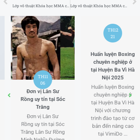
Lớp võ thuật Khóa học MMA cho trẻ em uy tín tại Quận 12 TP Hồ Chí Minh
Lớp võ thuật Khóa học MMA cho trẻ em uy tín tại Bình Thạnh TP Hồ Chí Minh
TH12
TH12
21
25
Huấn luyện Boxing
Phòng gym có
chuyên nghiệp ở
Boxing gần tại
tại Huyện Ba Vì Hà
Quận Cầu Giấy Hà
Nội 2025
Nội 2025
Huấn luyện Boxing
Phòng gym có
chuyên nghiệp ở
Boxing gần tại
tại Huyện Ba Vì Hà
Quận Cầu Giấy Hà
Nội với chương
Nội với chương
trình đào tạo từ cơ
trình đào tạo từ cơ
bản đến nâng cao
bản đến nâng cao
tại VimiDo ...
tại VimiDo Boxing.