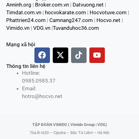
Anninh.org
|
Broker.com.vn
|
Datvuong.net
|
Timdat.com.vn
|
hocvokarate.com
|
Hocvotuve.com
|
Phattrien24.com
|
Camnang247.com
|
Hocvo.net
|
Vimido.vn
|
VDG.vn
|
Tuvanduhoc36.com
Mạng xã hội
F
X
T
Y
a
-
i
o
c
t
k
u
Thông tin liên hệ
Hotline:
e
w
t
t
0985.0985.37
b
i
o
u
Email:
o
t
k
b
hotro@hocvo.net
o
t
e
k
e
r
TẬP ĐOÀN VIMIDO ( Vimido Group | VDG)
Tòa B IA20 – Ciputra – Bắc Từ Liêm – Hà Nội