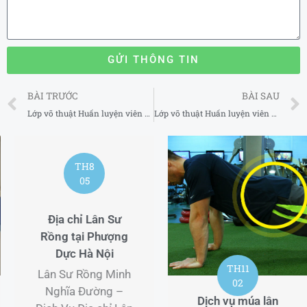
GỬI THÔNG TIN
Prev
BÀI TRƯỚC
BÀI SAU
Lớp võ thuật Huấn luyện viên MMA uy tín tại Phú Nhuận TP Hồ Chí Minh
Lớp võ thuật Huấn luyện viên MMA uy tín tại Tân Phú TP Hồ Chí Minh 2025
TH8
05
Địa chỉ Lân Sư
Rồng tại Phượng
Dực Hà Nội
TH11
Lân Sư Rồng Minh
02
Nghĩa Đường –
Dịch vụ múa lân