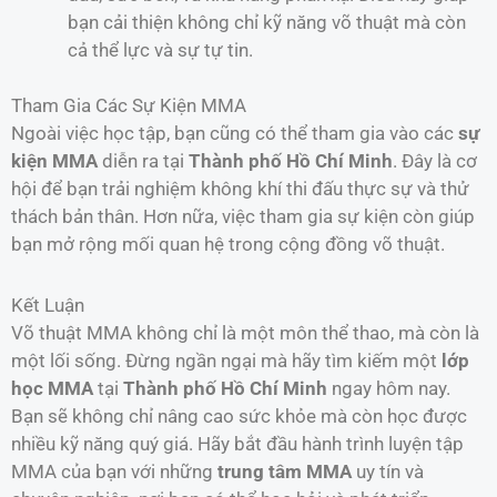
bạn cải thiện không chỉ kỹ năng võ thuật mà còn
cả thể lực và sự tự tin.
Tham Gia Các Sự Kiện MMA
Ngoài việc học tập, bạn cũng có thể tham gia vào các
sự
kiện MMA
diễn ra tại
Thành phố Hồ Chí Minh
. Đây là cơ
hội để bạn trải nghiệm không khí thi đấu thực sự và thử
thách bản thân. Hơn nữa, việc tham gia sự kiện còn giúp
bạn mở rộng mối quan hệ trong cộng đồng võ thuật.
Kết Luận
Võ thuật MMA không chỉ là một môn thể thao, mà còn là
một lối sống. Đừng ngần ngại mà hãy tìm kiếm một
lớp
học MMA
tại
Thành phố Hồ Chí Minh
ngay hôm nay.
Bạn sẽ không chỉ nâng cao sức khỏe mà còn học được
nhiều kỹ năng quý giá. Hãy bắt đầu hành trình luyện tập
MMA của bạn với những
trung tâm MMA
uy tín và