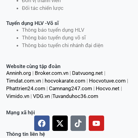
Đơn vị thành viên
Đối tác chiến lược
Tuyển dụng HLV -Võ sĩ
Thông báo tuyển dụng HLV
Thông báo tuyển dụng võ sĩ
Thông báo tuyển chi nhánh đại diện
Website cùng tập đoàn
Anninh.org
|
Broker.com.vn
|
Datvuong.net
|
Timdat.com.vn
|
hocvokarate.com
|
Hocvotuve.com
|
Phattrien24.com
|
Camnang247.com
|
Hocvo.net
|
Vimido.vn
|
VDG.vn
|
Tuvanduhoc36.com
Mạng xã hội
F
X
T
Y
a
-
i
o
c
t
k
u
Thông tin liên hệ