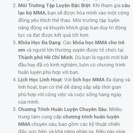
Môi Trường Tập Luyện Đặc Biệt
: Khi tham gia
câu
lạc bộ MMA
, bạn sẽ được hòa mình vào một cộng
đồng yêu thích thể thao. Môi trường tập luyện
năng động và khuyến khích giúp bạn duy trì động
lực và đạt được kết quả tốt hơn.
Khóa Học Đa Dạng
: Các
khóa học MMA cho trẻ
em
và người lớn thường xuyên được tổ chức tại
Thành phố Hồ Chí Minh
. Dù bạn là người mới bắt
đầu hay đã có kinh nghiệm, luôn có chương trình
huấn luyện phù hợp với bạn.
Lịch Học Linh Hoạt
: Với
lịch học MMA
đa dạng và
linh hoạt, bạn có thể dễ dàng sắp xếp thời gian
phù hợp với công việc và cuộc sống hàng ngày
của mình.
Chương Trình Huấn Luyện Chuyên Sâu
: Nhiều
trung tâm cung cấp
chương trình huấn luyện
MMA
chuyên sâu, bao gồm các kỹ thuật chiến
đấu, sức bền, và khả năng phản xạ. Điều này giúp