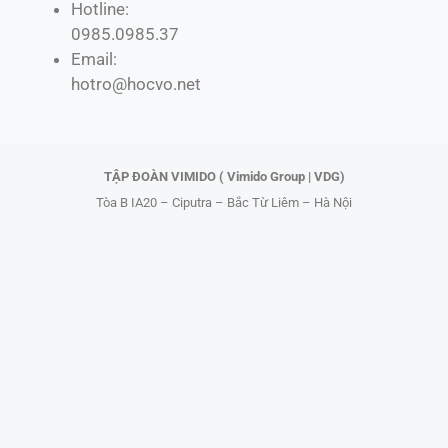
Hotline:
e
w
t
t
0985.0985.37
b
i
o
u
Email:
o
t
k
b
hotro@hocvo.net
o
t
e
k
e
r
TẬP ĐOÀN VIMIDO ( Vimido Group | VDG)
Tòa B IA20 – Ciputra – Bắc Từ Liêm – Hà Nội