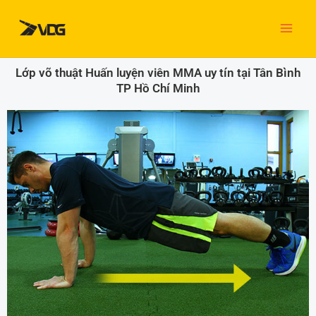
Nhảy
tới
nội
dung
Lớp võ thuật Huấn luyện viên MMA uy tín tại Tân Bình
TP Hồ Chí Minh