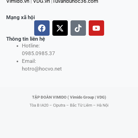
Vimido.vn
|
VDG.vn
|
Tuvanduhoc36.com
Mạng xã hội
F
X
T
Y
a
-
i
o
c
t
k
u
Thông tin liên hệ
Hotline:
e
w
t
t
0985.0985.37
b
i
o
u
Email:
o
t
k
b
hotro@hocvo.net
o
t
e
k
e
r
TẬP ĐOÀN VIMIDO ( Vimido Group | VDG)
Tòa B IA20 – Ciputra – Bắc Từ Liêm – Hà Nội