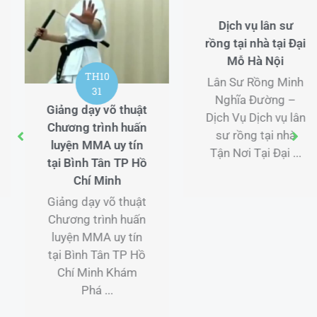
Dịch vụ lân sư
rồng tại nhà tại Đại
Mỗ Hà Nội
TH12
Lân Sư Rồng Minh
03
Nghĩa Đường –
Địa chỉ Lân Sư
Dịch Vụ Dịch vụ lân
Rồng tại Nam Định
sư rồng tại nhà
Địa chỉ Lân Sư
Tận Nơi Tại Đại ...
Rồng tại Nam Định
Lân Sư Rồng Minh
Nghĩa Đường –
Dịch Vụ Múa Lân
Sư ...