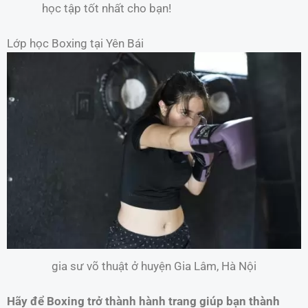
học tập tốt nhất cho bạn!
Lớp học Boxing tại Yên Bái
gia sư võ thuật ở huyện Gia Lâm, Hà Nội
Hãy để Boxing trở thành hành trang giúp bạn thành